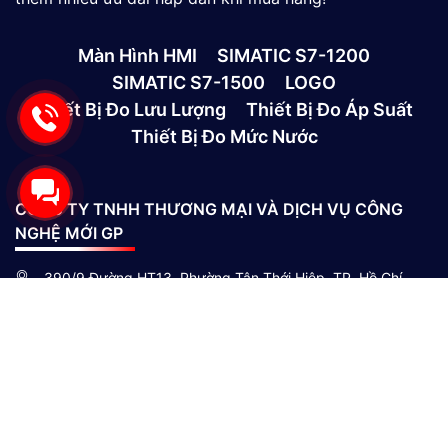
Màn Hình HMI
SIMATIC S7-1200
SIMATIC S7-1500
LOGO
Thiết Bị Đo Lưu Lượng
Thiết Bị Đo Áp Suất
Thiết Bị Đo Mức Nước
CÔNG TY TNHH THƯƠNG MẠI VÀ DỊCH VỤ CÔNG
NGHỆ MỚI GP
390/9 Đường HT13, Phường Tân Thới Hiệp, TP. Hồ Chí
Minh, Việt Nam
(028)73039392
0865301239 - 0982600794
info@gptek.vn
-
info@gptek.vn
CHÍNH SÁCH MUA HÀNG