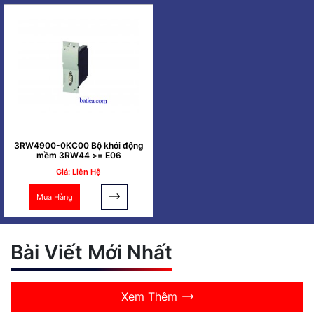
3RW4900-0KC00 Bộ khởi động
mềm 3RW44 >= E06
Giá: Liên Hệ
Mua Hàng
Bài Viết Mới Nhất
Xem Thêm