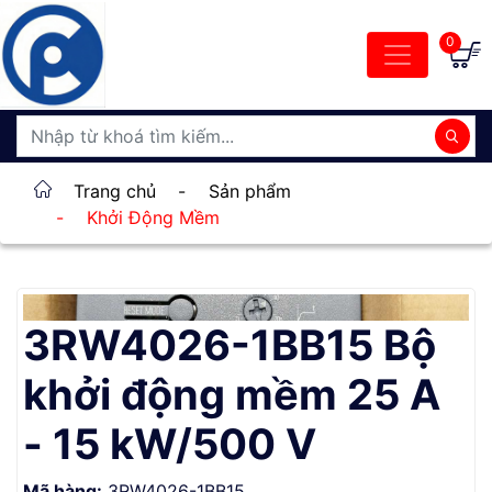
0
Trang chủ
-
Sản phẩm
-
Khởi Động Mềm
3RW4026-1BB15 Bộ
khởi động mềm 25 A
- 15 kW/500 V
Mã hàng:
3RW4026-1BB15