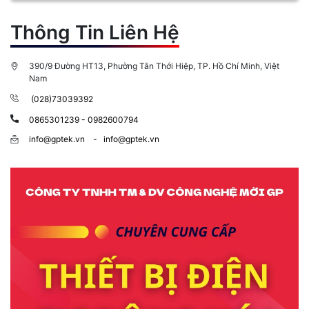
Thông Tin Liên Hệ
390/9 Đường HT13, Phường Tân Thới Hiệp, TP. Hồ Chí Minh, Việt
Nam
(028)73039392
0865301239 - 0982600794
info@gptek.vn
-
info@gptek.vn