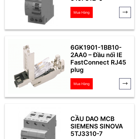
Mua Hàng
6GK1901-1BB10-
2AA0 – Đầu nối IE
FastConnect RJ45
plug
Mua Hàng
CẦU DAO MCB
SIEMENS SINOVA
5TJ3310-7