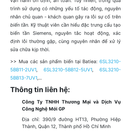
vận hành ổn định, an toàn. Tuy nhiên, trong quá
trình sử dụng có những yếu tố tác động, nguyên
nhân chủ quan - khách quan gây ra lỗi sự cố trên
biến tần
.
Kỹ thuật viên cần hiểu đặc trưng cấu tạo
biến tần Siemens, nguyên tắc hoạt động, xác
định lỗi thường gặp, cùng nguyên nhân để xử lý
sửa chữa kịp thời.
>> Mua các sản phẩm biến tại Batiea:
6SL3210-
5BB11-2UV1
,
6SL3210-5BB12-5UV1
,
6SL3210-
5BB13-7UV1
,...
Thông tin liên hệ:
Công Ty TNHH Thương Mại và Dịch Vụ
Công Nghệ Mới GP
Địa chỉ: 390/9 đường HT13, Phường Hiệp
Thành, Quận 12, Thành phố Hồ Chí Minh