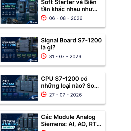
Soft Starter và Biến
tần khác nhau như
thế nào? Nên chọn
06 - 08 - 2026
thiết bị nào?
Signal Board S7-1200
là gì?
31 - 07 - 2026
CPU S7-1200 có
những loại nào? So
sánh CPU 1211C,
27 - 07 - 2026
1212C, 1214C, 1215C
và 1217C
Các Module Analog
Siemens: AI, AO, RTD,