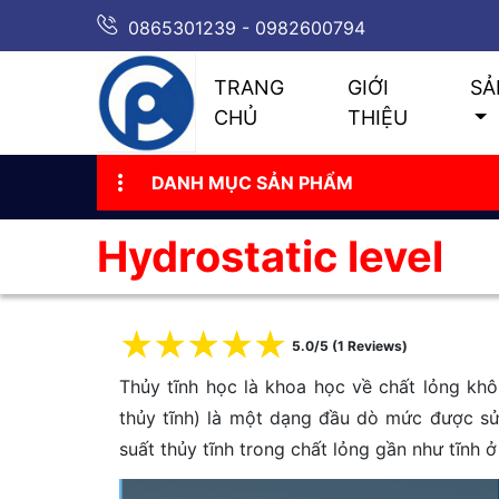
0865301239 - 0982600794
TRANG
GIỚI
SẢ
CHỦ
THIỆU
DANH MỤC SẢN PHẨM
Hydrostatic level
☆
☆
☆
☆
☆
5.0/5 (1 Reviews)
Thủy tĩnh học là khoa học về chất lỏng k
thủy tĩnh) là một dạng đầu dò mức được s
suất thủy tĩnh trong chất lỏng gần như tĩnh