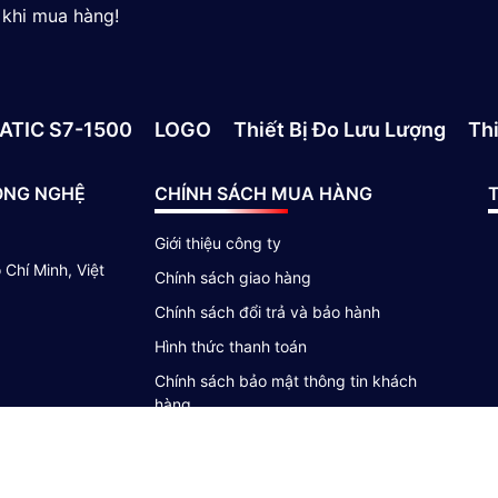
 sẽ chính xác bằng tối đa. 1 mm trên mét cấp.
 khi mua hàng!
bạn có bộ truyền áp suất tiêu chuẩn, bạn có thể tự
IN A) hoặc ổ cắm cáp, trong khi dù sao bạn cũng
uất chìm.
ATIC S7-1500
LOGO
Thiết Bị Đo Lưu Lượng
Thi
ần chọn chiều dài thích hợp để cho phép đi dây từ
hép chiều dài ngâm khi sử dụng máy phát áp suất
ÔNG NGHỆ
CHÍNH SÁCH MUA HÀNG
T
Giới thiệu công ty
Chí Minh, Việt
Chính sách giao hàng
Chính sách đổi trả và bảo hành
Hình thức thanh toán
Chính sách bảo mật thông tin khách
hàng