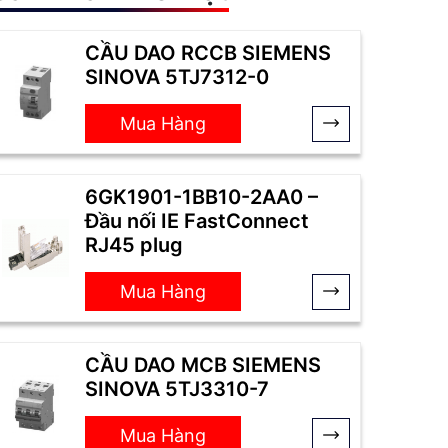
CẦU DAO RCCB SIEMENS
SINOVA 5TJ7312-0
Mua Hàng
6GK1901-1BB10-2AA0 –
Đầu nối IE FastConnect
RJ45 plug
Mua Hàng
CẦU DAO MCB SIEMENS
SINOVA 5TJ3310-7
Mua Hàng