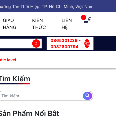
ường Tân Thới Hiệp, TP. Hồ Chí Minh, Việt Nam
0
GIAO
KIẾN
LIÊN
HÀNG
THỨC
HỆ
0865301239 -
0982600794
tic level
Tìm Kiếm
Sản Phẩm Nổi Bật