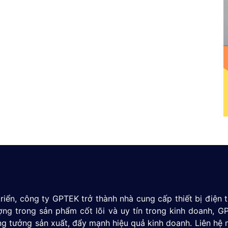
 chuẩn để lắp bên cạnh), dải đo, độ chính xác và kết
lỗ ren trong bể chứa của bạn, trong khi phạm vi đo
 ứng dụng của mình.
iều cao của bể, nếu là bể hoặc bể chứa ngầm, bạn
u dò mức và chọn một dải đo tương ứng. Hãy nhớ
.000 mbar (1 bar) hoặc 14,5 psi.
riển, công ty GPTEK trở thành nhà cung cấp thiết bị điện
 của ứng dụng của bạn, độ chính xác tiêu chuẩn
ượng trong sản phẩm cốt lõi và uy tín trong kinh doanh,
ể có là tối đa. 5 mm trên mỗi mét cấp, trong khi
g tưởng sản xuất, đẩy mạnh hiệu quả kinh doanh. Liên hệ 