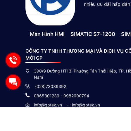
các biến thể có độ chính xác cao nhất <0,1%
nhiều ưu đãi hấp dẫn
Cuối cùng, bạn phải chọn kết nối điện. Nếu 
do chọn đầu nối (chẳng hạn như M12 hoặc D
phải gắn bó với cáp khi chọn bộ truyền áp s
Màn Hình HMI
SIMATIC S7-1200
SIM
Nếu máy phát của bạn có kết nối cáp, bạn c
máy phát đến hệ thống điều khiển và cho p
CÔNG TY TNHH THƯƠNG MẠI VÀ DỊCH VỤ C
chìm.
MỚI GP
390/9 Đường HT13, Phường Tân Thới Hiệp, TP. Hồ 
Nam
(028)73039392
0865301239 - 0982600794
info@gptek.vn
-
info@gptek.vn
MST : 0317238308