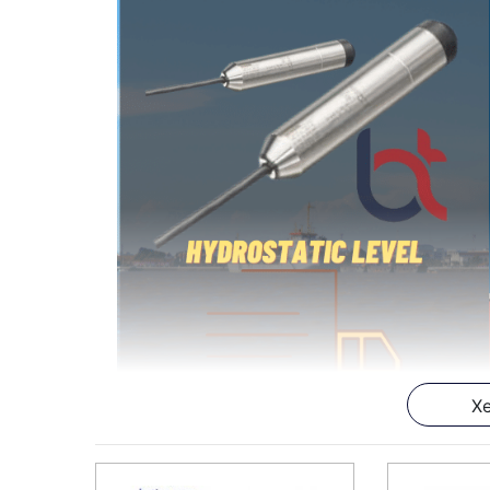
Xe
Hydrostatic level là gì?