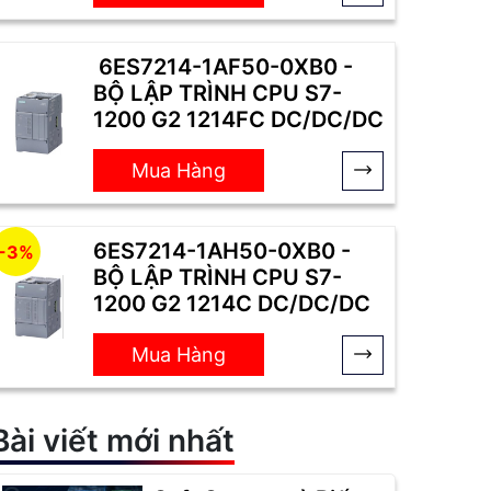
6ES7214-1AF50-0XB0 -
BỘ LẬP TRÌNH CPU S7-
1200 G2 1214FC DC/DC/DC
Mua Hàng
6ES7214-1AH50-0XB0 -
-3%
BỘ LẬP TRÌNH CPU S7-
1200 G2 1214C DC/DC/DC
Mua Hàng
Bài viết mới nhất