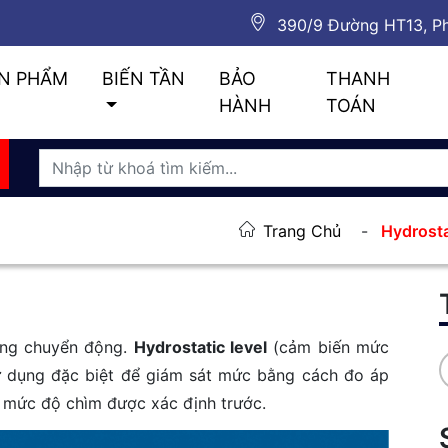
390/9 Đường HT13, Ph
N PHẨM
BIẾN TẦN
BẢO
THANH
HÀNH
TOÁN
Trang Chủ
Hydrosta
hông chuyển động.
Hydrostatic level
(cảm biến mức
ử dụng đặc biệt để giám sát mức bằng cách đo áp
 ở mức độ chìm được xác định trước.