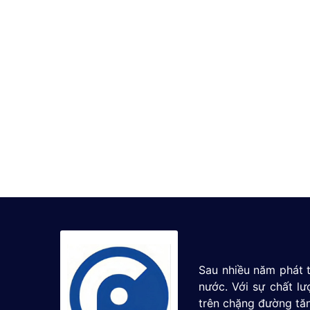
Kết nối áp suất (chỉ khi nó là máy phát tiêu
nối điện. Kết nối áp suất phải phù hợp với 
nên được chọn theo mức bạn muốn đo trong
Nếu là bể độc lập, bạn sẽ biết mức bằng ch
cần quyết định độ sâu mà bạn muốn đặt đầ
rằng cột nước 10 mét tương ứng với khoảng 1
Sau nhiều năm phát t
Độ chính xác nên được chọn theo nhu cầu
nước. Với sự chất l
<0,5% sẽ cung cấp cho bạn một sai số có th
trên chặng đường tăn