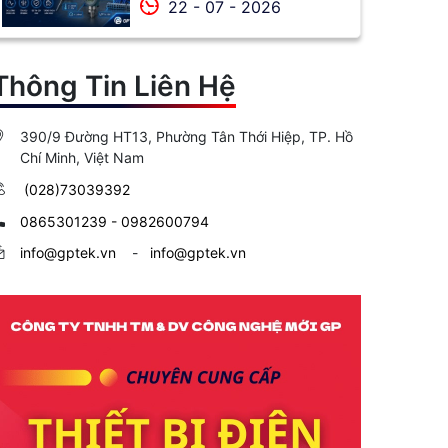
Thermocouple và
22 - 07 - 2026
cách lựa chọn
Thông Tin Liên Hệ
390/9 Đường HT13, Phường Tân Thới Hiệp, TP. Hồ
Chí Minh, Việt Nam
(028)73039392
0865301239 - 0982600794
info@gptek.vn
-
info@gptek.vn