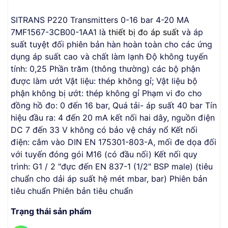
SITRANS P220 Transmitters 0-16 bar 4-20 MA
7MF1567-3CB00-1AA1 là
thiết bị đo áp suất
và áp
suất tuyệt đối phiên bản hàn hoàn toàn cho các ứng
dụng áp suất cao và chất làm lạnh Độ không tuyến
tính: 0,25 Phần trăm (thông thường) các bộ phận
được làm ướt Vật liệu: thép không gỉ; Vật liệu bộ
phận không bị ướt: thép không gỉ Phạm vi đo cho
đồng hồ đo: 0 đến 16 bar, Quá tải- áp suất 40 bar Tín
hiệu đầu ra: 4 đến 20 mA kết nối hai dây, nguồn điện
DC 7 đến 33 V không có bảo vệ cháy nổ Kết nối
điện: cắm vào DIN EN 175301-803-A, mối đe dọa đối
với tuyến đóng gói M16 (có đầu nối) Kết nối quy
trình: G1 / 2 "đực đến EN 837-1 (1/2" BSP male) (tiêu
chuẩn cho dải áp suất hệ mét mbar, bar) Phiên bản
tiêu chuẩn Phiên bản tiêu chuẩn
Trạng thái sản phẩm