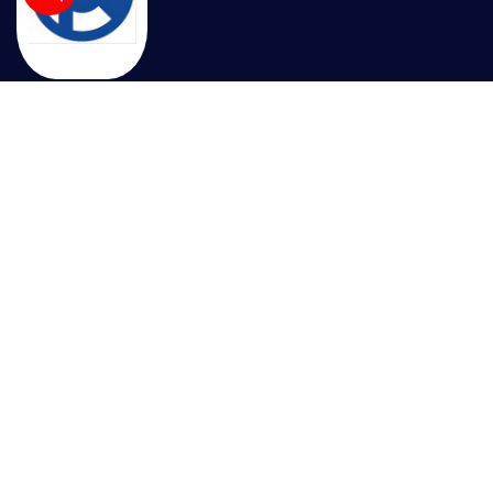
Sau nhiều năm phát triển, công ty GPTEK trở thành nhà
cung cấp thiết bị điện tự động được khách hàng tin
dùng trên khắp cả nước. Với sự chất lượng trong sản
phẩm cốt lõi và uy tín trong kinh doanh, GPTEK cam
kết đồng hành cùng Quý khách hàng trên chặng đường
tăng tưởng sản xuất, đẩy mạnh hiệu quả kinh doanh.
Liên hệ ngay với chúng tôi để nhận tư vấn và nhận
thêm nhiều ưu đãi hấp dẫn khi mua hàng!
Màn Hình HMI
SIMATIC S7-1200
SIMATIC S7-1500
LOGO
Thiết Bị Đo Lưu Lượng
Thiết Bị Đo Áp Suất
Thiết Bị Đo Mức Nước