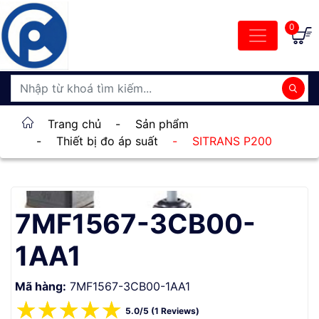
0
Trang chủ
-
Sản phẩm
-
Thiết bị đo áp suất
-
SITRANS P200
7MF1567-3CB00-
1AA1
Mã hàng:
7MF1567-3CB00-1AA1
☆
☆
☆
☆
☆
5.0/5 (1 Reviews)