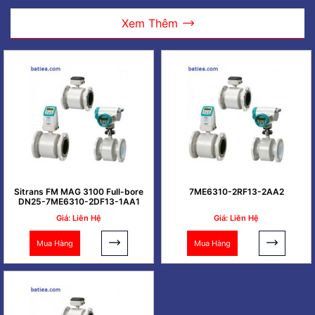
Xem Thêm
Sitrans FM MAG 3100 Full-bore
7ME6310-2RF13-2AA2
DN25-7ME6310-2DF13-1AA1
Giá: Liên Hệ
Giá: Liên Hệ
Mua Hàng
Mua Hàng