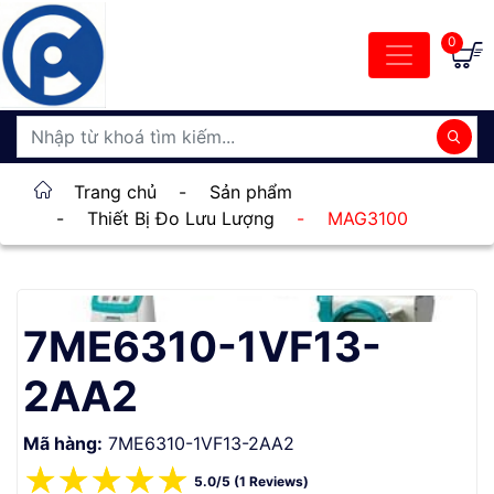
0
Trang chủ
-
Sản phẩm
-
Thiết Bị Đo Lưu Lượng
-
MAG3100
7ME6310-1VF13-
2AA2
Mã hàng:
7ME6310-1VF13-2AA2
☆
☆
☆
☆
☆
5.0/5 (1 Reviews)