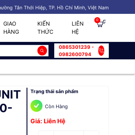
ường Tân Thới Hiệp, TP. Hồ Chí Minh, Việt Nam
0
GIAO
KIẾN
LIÊN
HÀNG
THỨC
HỆ
0865301239 -
0982600794
NIT
Trạng thái sản phẩm
0-
Còn Hàng
Giá: Liên Hệ