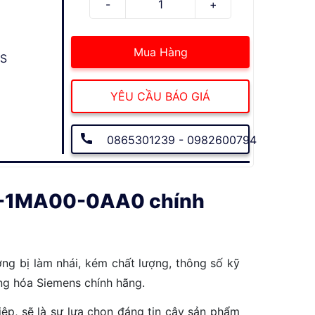
Mua Hàng
US
YÊU CẦU BÁO GIÁ
0865301239 - 0982600794
0-1MA00-0AA0 chính
ờng bị làm nhái, kém chất lượng, thông số kỹ
động hóa Siemens chính hãng.
ệp, sẽ là sự lựa chọn đáng tin cậy sản phẩm