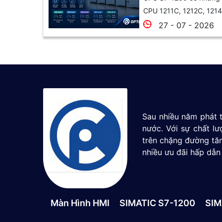
CPU 1211C, 1212C, 1214
27 - 07 - 2026
Sau nhiều năm phát t
nước. Với sự chất l
trên chặng đường tăn
nhiều ưu đãi hấp dẫn
Màn Hình HMI
SIMATIC S7-1200
SIM