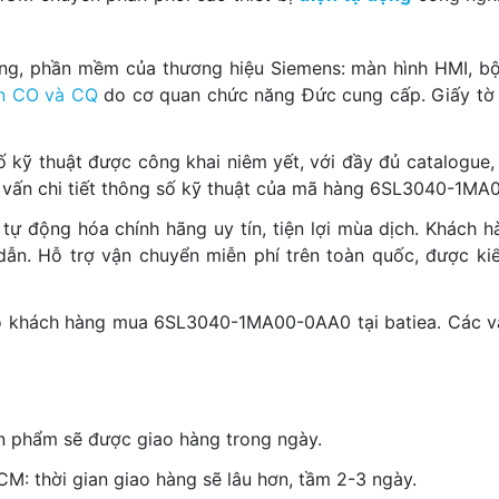
ng, phần mềm của thương hiệu Siemens: màn hình HMI, bộ 
n CO và CQ
do cơ quan chức năng Đức cung cấp. Giấy tờ 
ố kỹ thuật được công khai niêm yết, với đầy đủ catalogue,
tư vấn chi tiết thông số kỹ thuật của mã hàng 6SL3040-1M
 tự động hóa chính hãng uy tín, tiện lợi mùa dịch. Khách 
dẫn. Hỗ trợ vận chuyển miễn phí trên toàn quốc, được kiể
ho khách hàng mua 6SL3040-1MA00-0AA0 tại batiea. Các vấn
n phẩm sẽ được giao hàng trong ngày.
M: thời gian giao hàng sẽ lâu hơn, tầm 2-3 ngày.