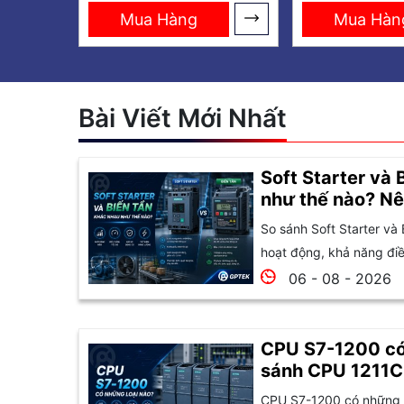
Mua Hàng
Mua Hàn
Bài Viết Mới Nhất
Soft Starter và 
như thế nào? Nê
So sánh Soft Starter và 
hoạt động, khả năng điều
06 - 08 - 2026
CPU S7-1200 có
sánh CPU 1211C
1215C và 1217C
CPU S7-1200 có những l