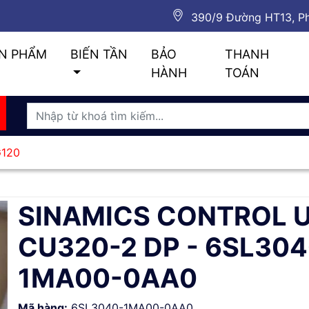
390/9 Đường HT13, Ph
N PHẨM
BIẾN TẦN
BẢO
THANH
HÀNH
TOÁN
G120
SINAMICS CONTROL U
CU320-2 DP - 6SL304
1MA00-0AA0
Mã hàng:
6SL3040-1MA00-0AA0