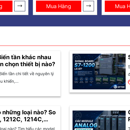
0.37kW
g
Mua Hàng
Mua 
Biến tần khác nhau
n chọn thiết bị nào?
S
Biến tần chi tiết về nguyên lý
đ
 khiển,...
 những loại nào? So
, 1212C, 1214C,
oại nào? Tìm hiểu các model
T