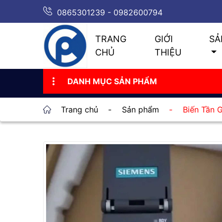
0865301239 - 0982600794
TRANG
GIỚI
SẢ
CHỦ
THIỆU
DANH MỤC SẢN PHẨM
Trang chủ
-
Sản phẩm
-
Biến Tần 