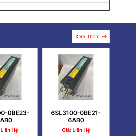
Xem Thêm
00-0BE23-
6SL3100-0BE21-
AB0
6AB0
 Liên Hệ
Giá: Liên Hệ