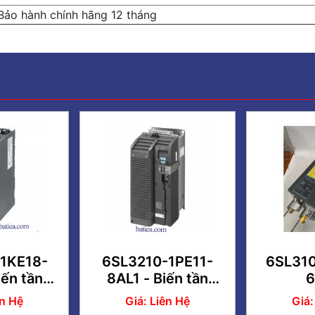
Bảo hành chính hãng 12 tháng
1KE18-
6SL3210-1PE11-
6SL31
iến tần
8AL1 - Biến tần
6
 4KW
SINAMICS G120
ên Hệ
Giá: Liên Hệ
Giá:
PM240-2 3AC