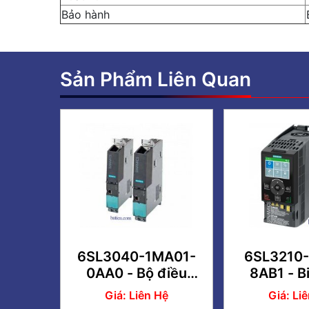
Bảo hành
Sản Phẩm Liên Quan
6SL3040-1MA01-
6SL3210-
0AA0 - Bộ điều
8AB1 - B
khiển SINAMICS
G120C
Giá: Liên Hệ
Giá: Li
CU320-2 PN