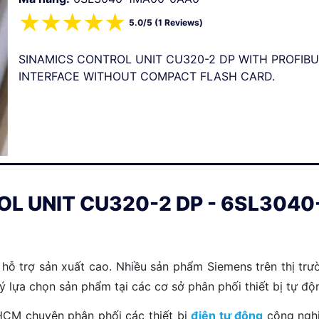
☆
☆
☆
☆
☆
5.0/5 (1 Reviews)
SINAMICS CONTROL UNIT CU320-2 DP WITH PROFIB
INTERFACE WITHOUT COMPACT FLASH CARD.
L UNIT CU320-2 DP - 6SL304
hỗ trợ sản xuất cao. Nhiều sản phẩm Siemens trên thị trư
u ý lựa chọn sản phẩm tại các cơ sở phân phối thiết bị tự 
.HCM chuyên phân phối các thiết bị
điện tự động
công nghi