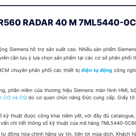
 LR560 RADAR 40 M 7ML5440-0
động Siemens hỗ trợ sản xuất cao. Nhiều sản phẩm Siemens 
 viên cần lưu ý lựa chọn sản phẩm tại các cơ sở phân phối 
.HCM chuyên phân phối các thiết bị
điện tự động
công nghi
ng, phần mềm của thương hiệu Siemens: màn hình HMI, bộ 
n CO và CQ
do cơ quan chức năng Đức cung cấp. Giấy tờ 
ố kỹ thuật được công khai niêm yết, với đầy đủ catalogue,
tư vấn chi tiết thông số kỹ thuật của mã hàng 7ML5440-0
 tự động hóa chính hãng uy tín, tiện lợi mùa dịch. Khách 