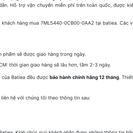
dẫn. Hỗ trợ vận chuyển miễn phí trên toàn quốc, được kiể
ho khách hàng mua 7ML5440-0CB00-0AA2 tại batiea. Các vấn
n phẩm sẽ được giao hàng trong ngày.
M: thời gian giao hàng sẽ lâu hơn, tầm 2-3 ngày.
m của Batiea đều được
bảo hành chính hãng 12 tháng
. Thiế
liên hệ với chúng tôi theo thông tin sau:
tiea. Kính chúc quý khách nhận được những thông tin hữu 