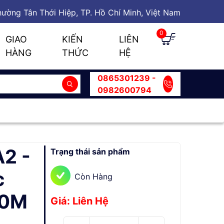
ường Tân Thới Hiệp, TP. Hồ Chí Minh, Việt Nam
0
GIAO
KIẾN
LIÊN
HÀNG
THỨC
HỆ
0865301239 -
0982600794
2 -
Trạng thái sản phẩm
c
Còn Hàng
40M
Giá: Liên Hệ