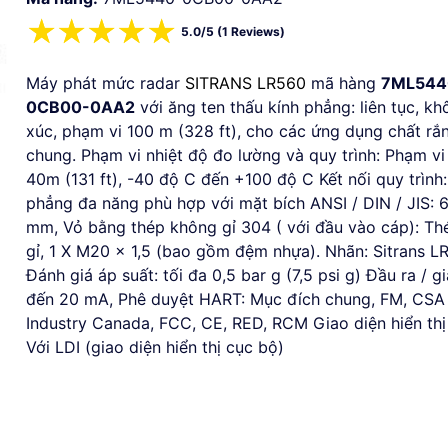
☆
☆
☆
☆
☆
5.0/5 (1 Reviews)
Máy phát mức radar
SITRANS LR560
mã hàng
7ML544
0CB00-0AA2
với ăng ten thấu kính phẳng: liên tục, kh
xúc, phạm vi 100 m (328 ft), cho các ứng dụng chất rắn
chung. Phạm vi nhiệt độ đo lường và quy trình: Phạm vi 
40m (131 ft), -40 độ C đến +100 độ C Kết nối quy trình
phẳng đa năng phù hợp với mặt bích ANSI / DIN / JIS: 6
mm, Vỏ bằng thép không gỉ 304 ( với đầu vào cáp): T
gỉ, 1 X M20 x 1,5 (bao gồm đệm nhựa). Nhãn: Sitrans L
Đánh giá áp suất: tối đa 0,5 bar g (7,5 psi g) Đầu ra / gi
đến 20 mA, Phê duyệt HART: Mục đích chung, FM, CSA 
Industry Canada, FCC, CE, RED, RCM Giao diện hiển thị
Với LDI (giao diện hiển thị cục bộ)