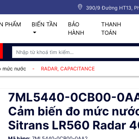
390/9 Đường HT13, Ph
N PHẨM
BIẾN TẦN
BẢO
THANH
HÀNH
TOÁN
đo mức nước
-
RADAR, CAPACITANCE
7ML5440-0CB00-0AA
Cảm biến đo mức nướ
Sitrans LR560 Radar 
Mã hàng:
7ML5440-0CB00-0AA2