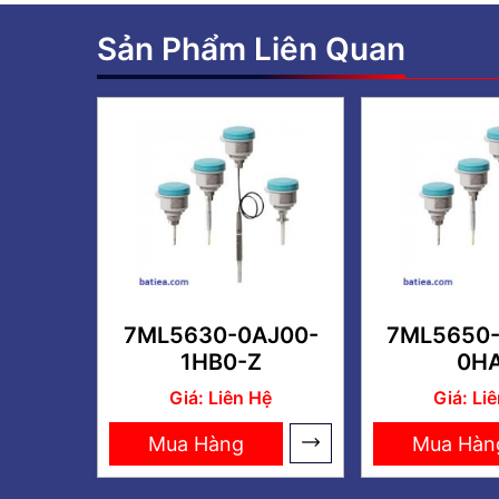
Sản Phẩm Liên Quan
7ML5630-0AJ00-
7ML5650-
1HB0-Z
0HA
Giá: Liên Hệ
Giá: Li
Mua Hàng
Mua Hàn