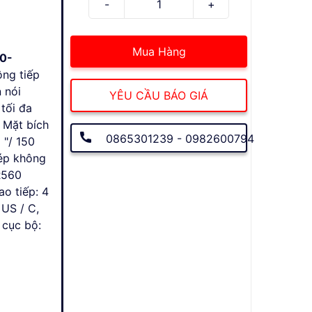
Mua Hàng
0-
ông tiếp
 nói
YÊU CẦU BÁO GIÁ
tối đa
: Mặt bích
0865301239 - 0982600794
 "/ 150
hép không
R560
ao tiếp: 4
US / C,
 cục bộ: