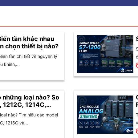
Biến tần khác nhau
n chọn thiết bị nào?
S
Biến tần chi tiết về nguyên lý
đ
 khiển,...
 những loại nào? So
, 1212C, 1214C,
oại nào? Tìm hiểu các model
T
C, 1215C và...
v