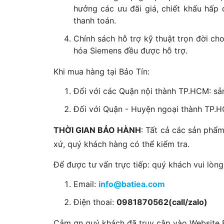
hưởng các ưu đãi giá, chiết khấu hấp 
thanh toán.
Chính sách hỗ trợ kỹ thuật trọn đời c
hóa Siemens đều được hỗ trợ.
Khi mua hàng tại Bảo Tín:
Đối với các Quận nội thành TP.HCM: sả
Đối với Quận - Huyện ngoại thành TP.HC
THỜI GIAN BẢO HÀNH
: Tất cả các sản phẩ
xứ, quý khách hàng có thể kiểm tra.
Để được tư vấn trực tiếp: quý khách vui lòng 
Email:
info@batiea.com
Điện thoai:
0981870562(call/zalo)
Cảm ơn quý khách đã truy cập vào Website Ba