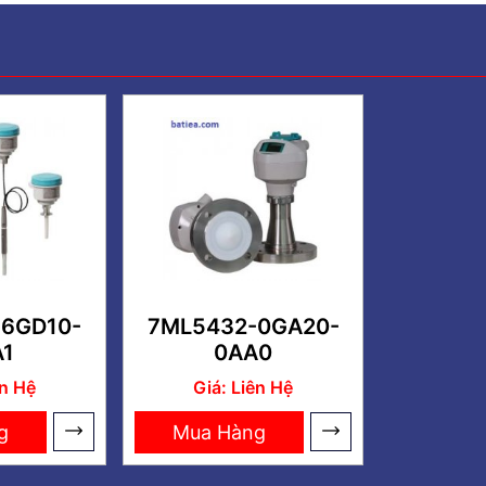
6GD10-
7ML5432-0GA20-
1
0AA0
ên Hệ
Giá: Liên Hệ
g
Mua Hàng