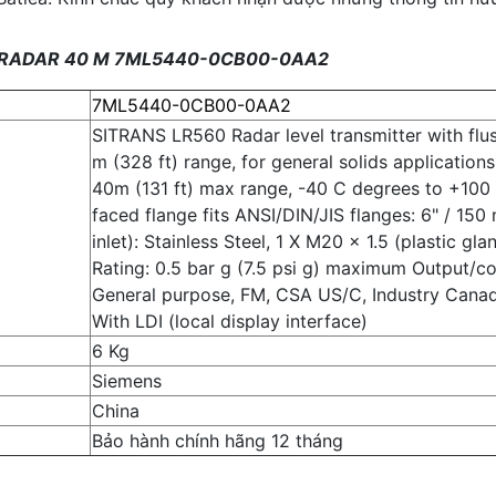
560 RADAR 40 M 7ML5440-0CB00-0AA2
7ML5440-0CB00-0AA2
SITRANS LR560 Radar level transmitter with flus
m (328 ft) range, for general solids applicati
40m (131 ft) max range, -40 C degrees to +100 
faced flange fits ANSI/DIN/JIS flanges: 6" / 150
inlet): Stainless Steel, 1 X M20 x 1.5 (plastic gl
Rating: 0.5 bar g (7.5 psi g) maximum Output/
General purpose, FM, CSA US/C, Industry Canad
With LDI (local display interface)
6 Kg
Siemens
China
Bảo hành chính hãng 12 tháng