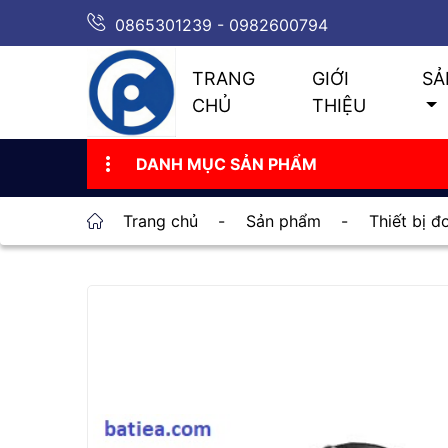
0865301239 - 0982600794
TRANG
GIỚI
SẢ
CHỦ
THIỆU
DANH MỤC SẢN PHẨM
Trang chủ
-
Sản phẩm
-
Thiết bị 