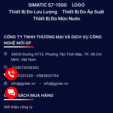
SIMATIC S7-1500
LOGO
Thiết Bị Đo Lưu Lượng
Thiết Bị Đo Áp Suất
Thiết Bị Đo Mức Nước
CÔNG TY TNHH THƯƠNG MẠI VÀ DỊCH VỤ CÔNG
NGHỆ MỚI GP
390/9 Đường HT13, Phường Tân Thới Hiệp, TP. Hồ Chí
Minh, Việt Nam
(028)73039392
0865301239 - 0982600794
info@gptek.vn
-
info@gptek.vn
CHÍNH SÁCH MUA HÀNG
Giới thiệu công ty