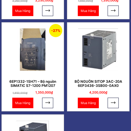
3,250,000₫
1,350,000₫
3,250,000₫
1,850,000₫
Mua Hàng
Mua Hàng
-27%
6EP1332-1SH71 – Bộ nguồn
BỘ NGUỒN SITOP 3AC-20A
SIMATIC S7-1200 PM1207
6EP3436-3SB00-0AX0
1,350,000₫
4,200,000₫
1,850,000₫
Mua Hàng
Mua Hàng