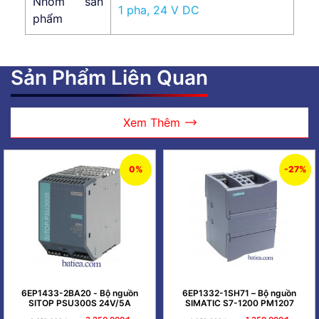
Nhóm sản
1 pha, 24 V DC
phẩm
Sản Phẩm Liên Quan
Xem Thêm
0%
-27%
6EP1433-2BA20 - Bộ nguồn
6EP1332-1SH71 – Bộ nguồn
SITOP PSU300S 24V/5A
SIMATIC S7-1200 PM1207