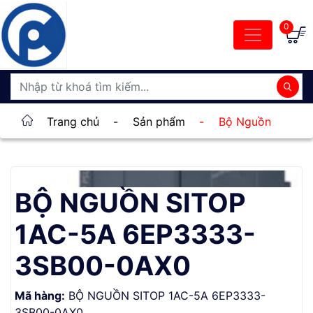
0
Trang chủ
-
Sản phẩm
-
Bộ Nguồn
BỘ NGUỒN SITOP
1AC-5A 6EP3333-
3SB00-0AX0
Mã hàng:
BỘ NGUỒN SITOP 1AC-5A 6EP3333-
3SB00-0AX0