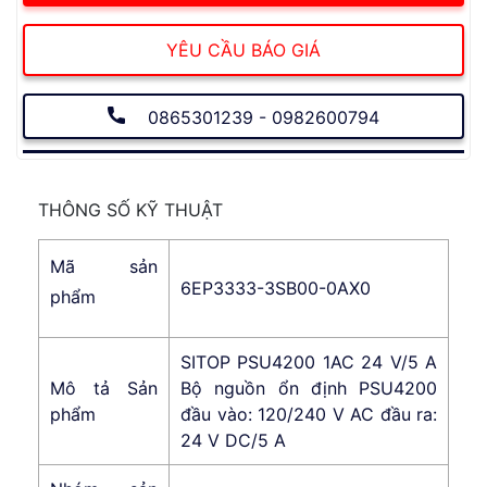
YÊU CẦU BÁO GIÁ
0865301239 - 0982600794
THÔNG SỐ KỸ THUẬT
Mã sản
6EP3333-3SB00-0AX0
phẩm
SITOP PSU4200 1AC 24 V/5 A
Mô tả Sản
Bộ nguồn ổn định PSU4200
phẩm
đầu vào: 120/240 V AC đầu ra:
24 V DC/5 A