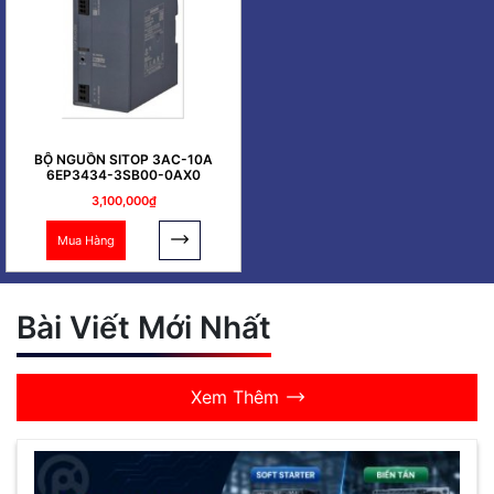
BỘ NGUỒN SITOP 3AC-10A
6EP3434-3SB00-0AX0
3,100,000₫
Mua Hàng
Bài Viết Mới Nhất
Xem Thêm