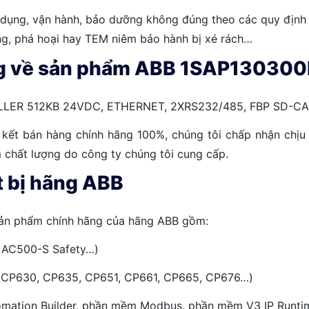
ử dụng, vận hành, bảo dưỡng không đúng theo các quy định
ờng, phá hoại hay TEM niêm bảo hành bị xé rách…
ng về sản phẩm ABB 1SAP13030
LER 512KB 24VDC, ETHERNET, 2XRS232/485, FBP SD-CA
ết bán hàng chính hãng 100%, chúng tôi chấp nhận chịu 
 chất lượng do công ty chúng tôi cung cấp.
t bị hãng ABB
sản phẩm chính hãng của hãng ABB gồm:
, AC500-S Safety…)
, CP630, CP635, CP651, CP661, CP665, CP676…)
ation Builder, phần mềm Modbus, phần mềm V3 IP Runtim