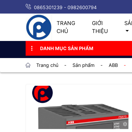
0865301239 - 0982600794
TRANG
GIỚI
SẢ
CHỦ
THIỆU
DANH MỤC SẢN PHẨM
Trang chủ
-
Sản phẩm
-
ABB
-