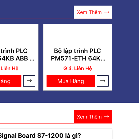
Xem Thêm
 trình PLC
Bộ lập trình PLC
64KB ABB –
PM571-ETH 64KB
0100R0200
ABB –
 Liên Hệ
Giá: Liên Hệ
1SAP130100R0270
Hàng
Mua Hàng
Xem Thêm
Signal Board S7-1200 là gì?