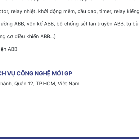
tor, relay nhiệt, khởi động mềm, cầu dao, timer, relay kiến
lường ABB, vôn kế ABB, bộ chống sét lan truyền ABB, tụ b
ộng cơ điều khiển ABB…)
iện ABB
CH VỤ CÔNG NGHỆ MỚI GP
hành, Quận 12, TP.HCM, Việt Nam