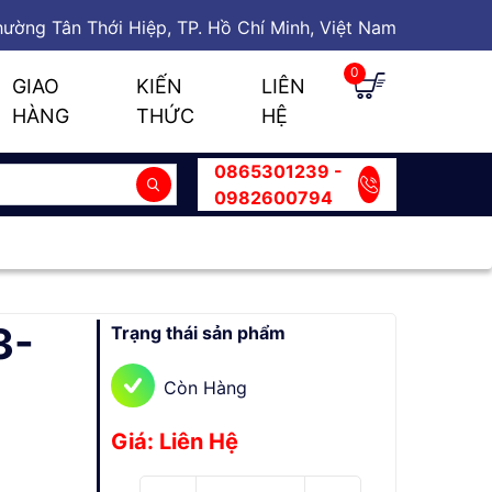
ường Tân Thới Hiệp, TP. Hồ Chí Minh, Việt Nam
0
GIAO
KIẾN
LIÊN
HÀNG
THỨC
HỆ
0865301239 -
0982600794
3-
Trạng thái sản phẩm
Còn Hàng
Giá: Liên Hệ