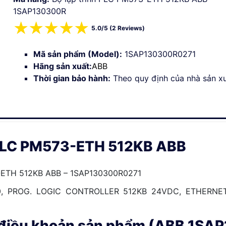
1SAP130300R
☆
☆
☆
☆
☆
5.0/5 (2 Reviews)
Mã sản phẩm (Model):
1SAP130300R0271
Hãng sản xuất:
ABB
Thời gian bảo hành:
Theo quy định của nhà sản x
h PLC PM573-ETH 512KB ABB
3-ETH 512KB ABB – 1SAP130300R0271
0, PROG. LOGIC CONTROLLER 512KB 24VDC, ETHERNET
à điều khoản sản phẩm (ABB 1S