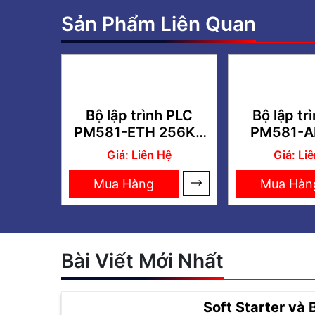
Sản Phẩm Liên Quan
Bộ lập trình PLC
Bộ lập tr
PM581-ETH 256KB
PM581-
ABB –
256KB 
Giá: Liên Hệ
Giá: Li
1SAP140100R0270
1SAP1401
Mua Hàng
Mua Hàn
Bài Viết Mới Nhất
Soft Starter và 