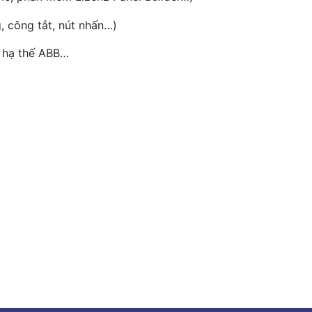
g, công tắt, nút nhấn…)
ù hạ thế ABB…