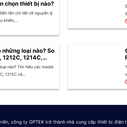
n chọn thiết bị nào?
S
Biến tần chi tiết về nguyên lý
đ
 khiển,...
 những loại nào? So
, 1212C, 1214C,
oại nào? Tìm hiểu các model
T
C, 1215C và...
v
riển, công ty GPTEK trở thành nhà cung cấp thiết bị điện