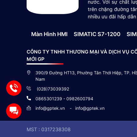
nước. Với sự chất l
trên chặng đường tăn
nhiều ưu đãi hấp dẫn
Màn Hình HMI
SIMATIC S7-1200
SIM
CÔNG TY TNHH THƯƠNG MẠI VÀ DỊCH VỤ C
MỚI GP
390/9 Đường HT13, Phường Tân Thới Hiệp, TP. Hồ 
Nam
(028)73039392
0865301239 - 0982600794
info@gptek.vn
-
info@gptek.vn
MST : 0317238308