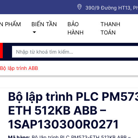
390/9 Đường HT13, Ph
N PHẨM
BIẾN TẦN
BẢO
THANH
HÀNH
TOÁN
Bộ lập trình ABB
Bộ lập trình PLC PM57
ETH 512KB ABB –
1SAP130300R0271
Mã hàng:
Bộ lập trình PLC PM573-ETH 512KB ABB –