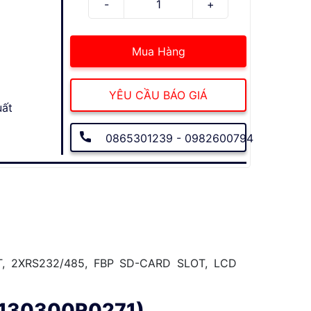
Mua Hàng
YÊU CẦU BÁO GIÁ
uất
0865301239 - 0982600794
, 2XRS232/485, FBP SD-CARD SLOT, LCD
AP130300R0271)