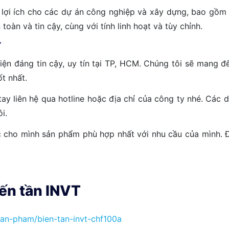
lợi ích cho các dự án công nghiệp và xây dựng, bao gồm c
toàn và tin cậy, cùng với tính linh hoạt và tùy chỉnh.
T
 điện đáng tin cậy, uy tín tại TP, HCM. Chúng tôi sẽ man
t nhất.
ay liên hệ qua hotline hoặc địa chỉ của công ty nhé. Các
i.
cho mình sản phẩm phù hợp nhất với nhu cầu của mình. Đội
ến tần INVT
san-pham/bien-tan-invt-chf100a