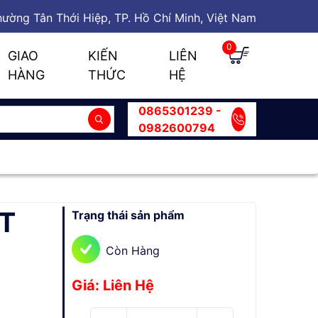
ường Tân Thới Hiệp, TP. Hồ Chí Minh, Việt Nam
0
GIAO
KIẾN
LIÊN
HÀNG
THỨC
HỆ
0865301239 -
0982600794
VT
Trạng thái sản phẩm
Còn Hàng
Giá: Liên Hệ