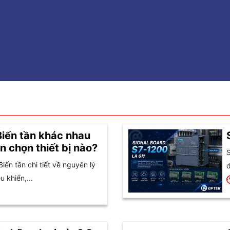
Biến tần khác nhau
n chọn thiết bị nào?
S
Biến tần chi tiết về nguyên lý
đ
 khiển,...