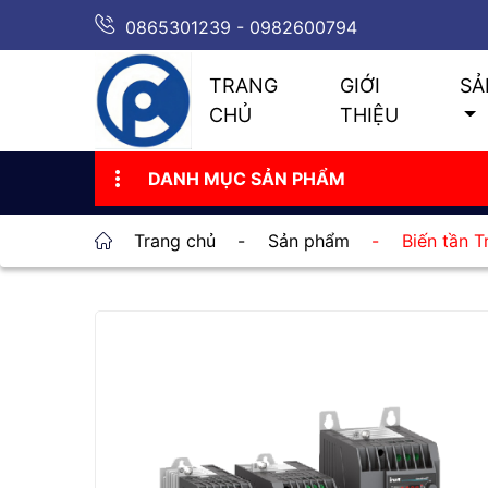
0865301239 - 0982600794
TRANG
GIỚI
SẢ
CHỦ
THIỆU
DANH MỤC SẢN PHẨM
Trang chủ
-
Sản phẩm
-
Biến tần T