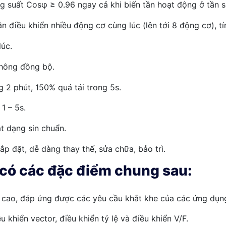
g suất Cosφ ≥ 0.96 ngay cả khi biến tần hoạt động ở tần 
n điều khiển nhiều động cơ cùng lúc (lên tới 8 động cơ), t
lúc.
hông đồng bộ.
g 2 phút, 150% quá tải trong 5s.
1 – 5s.
t dạng sin chuẩn.
ắp đặt, dễ dàng thay thế, sửa chữa, bảo trì.
có các đặc điểm chung sau:
 cao, đáp ứng được các yêu cầu khắt khe của các ứng dụn
 khiển vector, điều khiển tỷ lệ và điều khiển V/F.