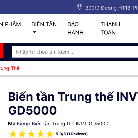
390/9 Đường HT13, Ph
N PHẨM
BIẾN TẦN
BẢO
THANH
HÀNH
TOÁN
rung Thế
Biến tần Trung thế IN
GD5000
Mã hàng:
Biến tần Trung thế INVT GD5000
☆
☆
☆
☆
☆
5.0/5 (1 Reviews)