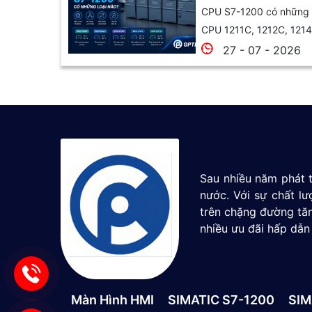
1215C và 1217C
CPU S7-1200 có những l
CPU 1211C, 1212C, 1214
27 - 07 - 2026
Sau nhiều năm phát t
nước. Với sự chất l
trên chặng đường tăn
nhiều ưu đãi hấp dẫn
Màn Hình HMI
SIMATIC S7-1200
SIM