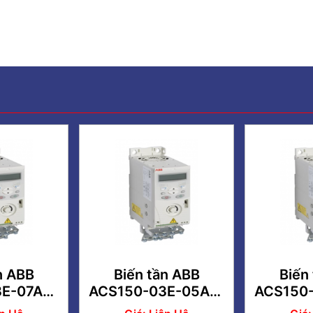
n ABB
Biến tần ABB
Biến
E-07A5-
ACS150-03E-05A6-
ACS150
HP 3 Pha
4 2.2kW 3HP 3 Pha
2 1.1kW 