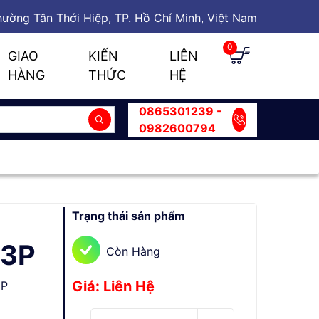
ường Tân Thới Hiệp, TP. Hồ Chí Minh, Việt Nam
0
GIAO
KIẾN
LIÊN
HÀNG
THỨC
HỆ
0865301239 -
0982600794
Trạng thái sản phẩm
 3P
Còn Hàng
Giá: Liên Hệ
3P