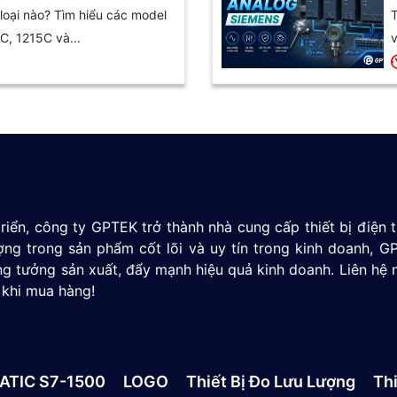
oại nào? Tìm hiểu các model
T
C, 1215C và...
v
riển, công ty GPTEK trở thành nhà cung cấp thiết bị điện
ượng trong sản phẩm cốt lõi và uy tín trong kinh doanh,
g tưởng sản xuất, đẩy mạnh hiệu quả kinh doanh. Liên hệ 
 khi mua hàng!
ATIC S7-1500
LOGO
Thiết Bị Đo Lưu Lượng
Thi