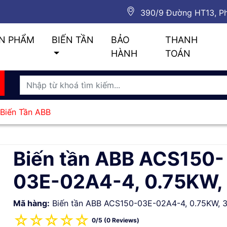
390/9 Đường HT13, Ph
N PHẨM
BIẾN TẦN
BẢO
THANH
HÀNH
TOÁN
Biến Tần ABB
Biến tần ABB ACS150-
03E-02A4-4, 0.75KW,
Mã hàng:
Biến tần ABB ACS150-03E-02A4-4, 0.75KW, 
☆
☆
☆
☆
☆
0/5 (0 Reviews)