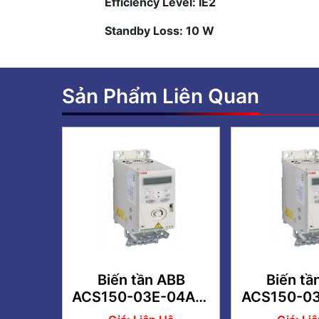
Efficiency Level: IE2
Standby Loss: 10 W
Sản Phẩm Liên Quan
Biến tần ABB
Biến tầ
ACS150-03E-04A7-
ACS150-03
2 0.75kW 1HP 3 Pha
2 1.5kW 2