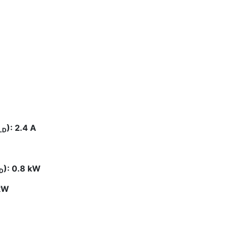
): 2.4 A
LD
): 0.8 kW
D
 kW