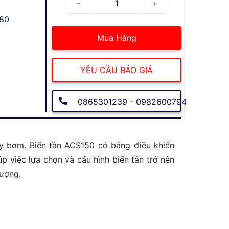
380
Mua Hàng
YÊU CẦU BÁO GIÁ
0865301239 - 0982600794
áy bơm. Biến tần ACS150 có bảng điều khiển
p việc lựa chọn và cấu hình biến tần trở nên
lượng.