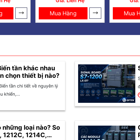
ên Hệ
Giá: Liên Hệ
Giá:
g
Mua Hàng
Mua 
Biến tần khác nhau
n chọn thiết bị nào?
S
Biến tần chi tiết về nguyên lý
đ
 khiển,...
 những loại nào? So
, 1212C, 1214C,