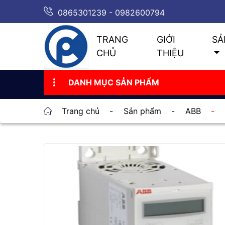
0865301239 - 0982600794
TRANG
GIỚI
SẢ
CHỦ
THIỆU
DANH MỤC SẢN PHẨM
Trang chủ
-
Sản phẩm
-
ABB
-