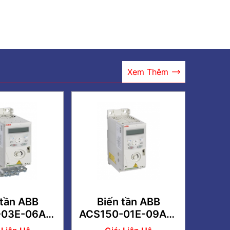
Xem Thêm
 tần ABB
Biến tần ABB
-03E-06A7-
ACS150-01E-09A8-
1.5HP 3 Pha
2, 2.2KW, 1P