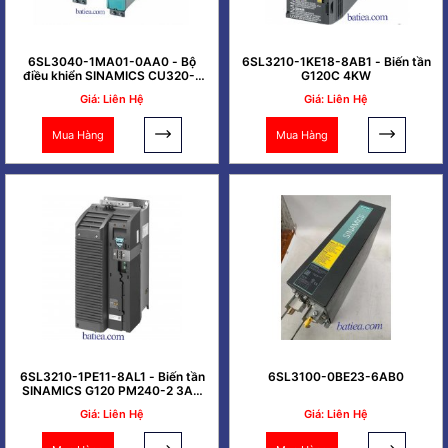
6SL3040-1MA01-0AA0 - Bộ
6SL3210-1KE18-8AB1 - Biến tần
điều khiển SINAMICS CU320-2
G120C 4KW
PN
Giá: Liên Hệ
Giá: Liên Hệ
Mua Hàng
Mua Hàng
6SL3210-1PE11-8AL1 - Biến tần
6SL3100-0BE23-6AB0
SINAMICS G120 PM240-2 3AC
0.37kW
Giá: Liên Hệ
Giá: Liên Hệ