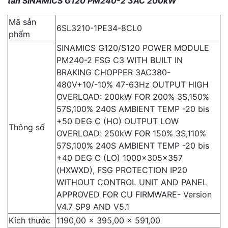
tần SINAMICS G120 PM240-2 3AC 200kW
Mã sản
6SL3210-1PE34-8CL0
phẩm
SINAMICS G120/S120 POWER MODULE
PM240-2 FSG C3 WITH BUILT IN
BRAKING CHOPPER 3AC380-
480V+10/-10% 47-63Hz OUTPUT HIGH
OVERLOAD: 200kW FOR 200% 3S,150%
57S,100% 240S AMBIENT TEMP -20 bis
+50 DEG C (HO) OUTPUT LOW
Thông số
OVERLOAD: 250kW FOR 150% 3S,110%
57S,100% 240S AMBIENT TEMP -20 bis
+40 DEG C (LO) 1000x305x357
(HXWXD), FSG PROTECTION IP20
WITHOUT CONTROL UNIT AND PANEL
APPROVED FOR CU FIRMWARE- Version
V4.7 SP9 AND V5.1
Kích thước
1190,00 x 395,00 x 591,00