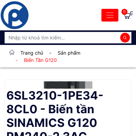
0
Trang chủ
-
Sản phẩm
-
Biến Tần G120
6SL3210-1PE34-
8CL0 - Biến tần
SINAMICS G120