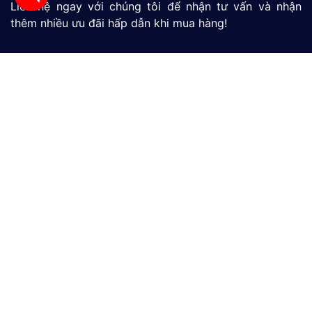
Liên hệ ngay với chúng tôi để nhận tư vấn và nhận
thêm nhiều ưu đãi hấp dẫn khi mua hàng!
Màn Hình HMI
SIMATIC S7-1200
SIMATIC S7-1500
LOGO
Thiết Bị Đo Lưu Lượng
Thiết Bị Đo Áp Suất
Thiết Bị Đo Mức Nước
CÔNG TY TNHH THƯƠNG MẠI VÀ DỊCH VỤ CÔNG
NGHỆ MỚI GP
390/9 Đường HT13, Phường Tân Thới Hiệp, TP. Hồ Chí
Minh, Việt Nam
(028)73039392
0865301239 - 0982600794
info@gptek.vn
-
info@gptek.vn