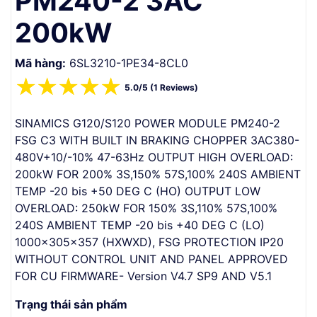
PM240-2 3AC
200kW
Mã hàng:
6SL3210-1PE34-8CL0
☆
☆
☆
☆
☆
5.0/5 (1 Reviews)
SINAMICS G120/S120 POWER MODULE PM240-2
FSG C3 WITH BUILT IN BRAKING CHOPPER 3AC380-
480V+10/-10% 47-63Hz OUTPUT HIGH OVERLOAD:
200kW FOR 200% 3S,150% 57S,100% 240S AMBIENT
TEMP -20 bis +50 DEG C (HO) OUTPUT LOW
OVERLOAD: 250kW FOR 150% 3S,110% 57S,100%
240S AMBIENT TEMP -20 bis +40 DEG C (LO)
1000x305x357 (HXWXD), FSG PROTECTION IP20
WITHOUT CONTROL UNIT AND PANEL APPROVED
FOR CU FIRMWARE- Version V4.7 SP9 AND V5.1
Trạng thái sản phẩm