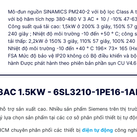
Mô-đun nguồn SINAMICS PM240-2 với bộ lọc Class A t
với bộ hãm tích hợp 380-480 V 3 AC + 10 / -10% 47-6
Công suất quá tải cao: 1,5kW ở 200% 3 giây, 150% 57 g
240 giây ; Nhiệt độ môi trường -10 đến +50 ° C; công 
tải thấp: 2,2kW ở 150% 3 giây, 110% 57 giây, 100% 240 
Nhiệt độ môi trường -10 đến +40 ° C 196x 73x 165 (H
FSA Mức độ bảo vệ IP20 không có Bộ điều khiển và bộ
hành Được phát hành theo phiên bản phần sụn CU V4.6
AC 1.5KW - 6SL3210-1PE16-1AL1 
ỗ trợ sản xuất cao. Nhiều sản phẩm Siemens trên thị trườ
u ý lựa chọn sản phẩm tại các cơ sở phân phối thiết bị tự 
.HCM chuyên phân phối các thiết bị
điện tự động
công nghi