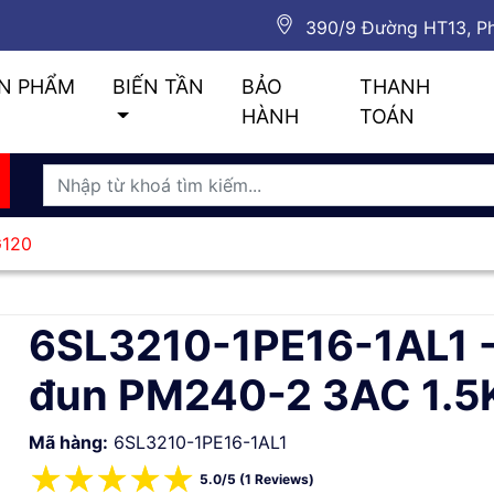
390/9 Đường HT13, Ph
N PHẨM
BIẾN TẦN
BẢO
THANH
HÀNH
TOÁN
G120
6SL3210-1PE16-1AL1 
đun PM240-2 3AC 1.
Mã hàng:
6SL3210-1PE16-1AL1
☆
☆
☆
☆
☆
5.0/5 (1 Reviews)