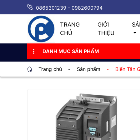
0865301239 - 0982600794
TRANG
GIỚI
SẢ
CHỦ
THIỆU
DANH MỤC SẢN PHẨM
Trang chủ
-
Sản phẩm
-
Biến Tần 