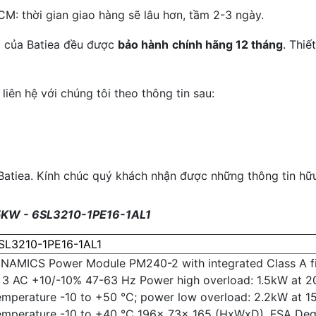
M: thời gian giao hàng sẽ lâu hơn, tầm 2-3 ngày.
m của Batiea đều được
bảo hành chính hãng 12 tháng
. Thiế
liên hệ với chúng tôi theo thông tin sau:
tiea. Kính chúc quý khách nhận được những thông tin hữu 
.5KW - 6SL3210-1PE16-1AL1
SL3210-1PE16-1AL1
INAMICS Power Module PM240-2 with integrated Class A fi
 3 AC +10/-10% 47-63 Hz Power high overload: 1.5kW at 2
emperature -10 to +50 °C; power low overload: 2.2kW at 1
emperature -10 to +40 °C 196x 73x 165 (HxWxD), FSA Degre