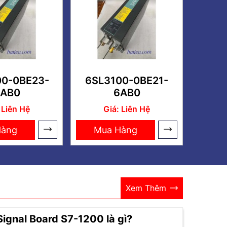
00-0BE23-
6SL3100-0BE21-
AB0
6AB0
 Liên Hệ
Giá: Liên Hệ
Hàng
Mua Hàng
Xem Thêm
Signal Board S7-1200 là gì?