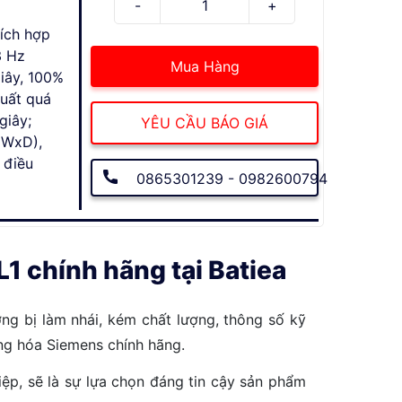
ích hợp
3 Hz
Mua Hàng
iây, 100%
suất quá
giây;
YÊU CẦU BÁO GIÁ
xWxD),
 điều
0865301239 - 0982600794
chính hãng tại Batiea
ng bị làm nhái, kém chất lượng, thông số kỹ
động hóa Siemens chính hãng.
ệp, sẽ là sự lựa chọn đáng tin cậy sản phẩm