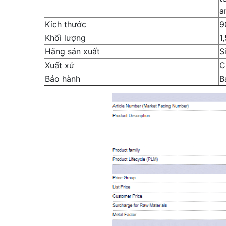
a
Kích thước
9
Khối lượng
1
Hãng sản xuất
S
Xuất xứ
C
Bảo hành
B