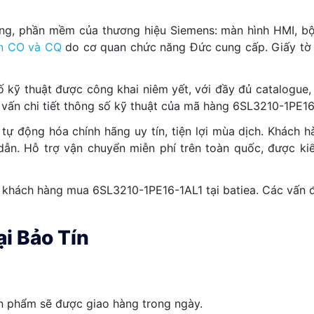
ng, phần mềm của thương hiệu Siemens: màn hình HMI, bộ 
n CO và CQ
do cơ quan chức năng Đức cung cấp. Giấy tờ 
ố kỹ thuật được công khai niêm yết, với đầy đủ catalogue,
ư vấn chi tiết thông số kỹ thuật của mã hàng 6SL3210-1PE
 tự động hóa chính hãng uy tín, tiện lợi mùa dịch. Khách 
dẫn. Hỗ trợ vận chuyển miễn phí trên toàn quốc, được kiể
o khách hàng mua 6SL3210-1PE16-1AL1 tại batiea. Các vấn đề
i Bảo Tín
n phẩm sẽ được giao hàng trong ngày.