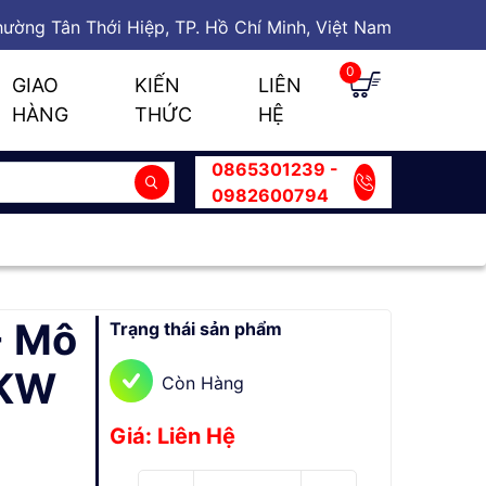
ường Tân Thới Hiệp, TP. Hồ Chí Minh, Việt Nam
0
GIAO
KIẾN
LIÊN
HÀNG
THỨC
HỆ
0865301239 -
0982600794
- Mô
Trạng thái sản phẩm
5KW
Còn Hàng
Giá: Liên Hệ