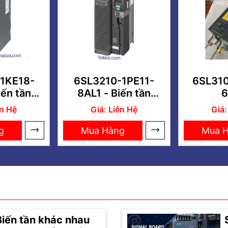
1KE18-
6SL3210-1PE11-
6SL31
iến tần
8AL1 - Biến tần
6
 4KW
SINAMICS G120
ên Hệ
Giá: Liên Hệ
Giá:
PM240-2 3AC
0.37kW
g
Mua Hàng
Mua 
Biến tần khác nhau