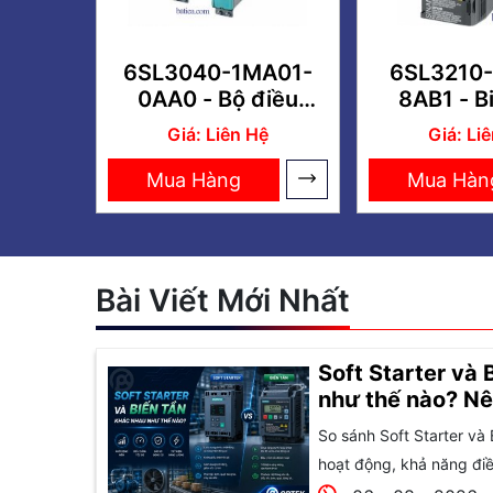
6SL3040-1MA01-
6SL3210-
0AA0 - Bộ điều
8AB1 - B
khiển SINAMICS
G120C
Giá: Liên Hệ
Giá: Li
CU320-2 PN
Mua Hàng
Mua Hàn
Bài Viết Mới Nhất
Soft Starter và 
như thế nào? Nê
So sánh Soft Starter và 
hoạt động, khả năng điều