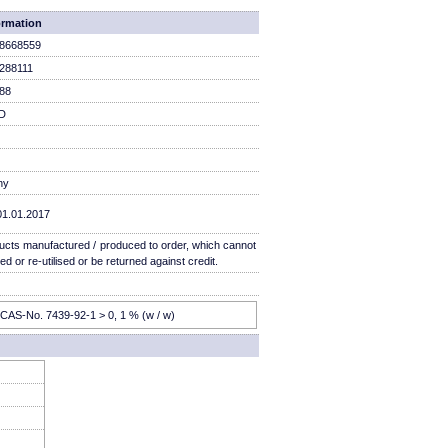
ormation
8668559
288111
88
D
ny
01.01.2017
ucts manufactured / produced to order, which cannot
ed or re-utilised or be returned against credit.
CAS-No. 7439-92-1 > 0, 1 % (w / w)