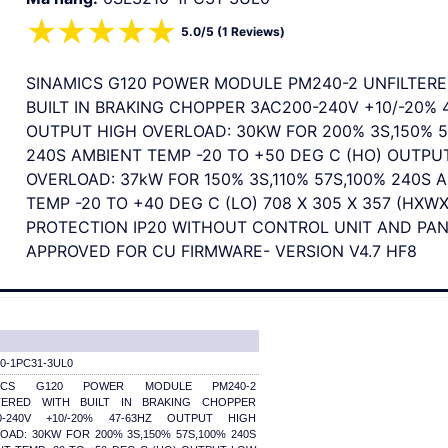
☆
☆
☆
☆
☆
5.0/5 (1 Reviews)
SINAMICS G120 POWER MODULE PM240-2 UNFILTERE
BUILT IN BRAKING CHOPPER 3AC200-240V +10/-20% 
OUTPUT HIGH OVERLOAD: 30KW FOR 200% 3S,150% 5
240S AMBIENT TEMP -20 TO +50 DEG C (HO) OUTPU
OVERLOAD: 37kW FOR 150% 3S,110% 57S,100% 240S 
TEMP -20 TO +40 DEG C (LO) 708 X 305 X 357 (HXWX
PROTECTION IP20 WITHOUT CONTROL UNIT AND PA
APPROVED FOR CU FIRMWARE- VERSION V4.7 HF8
0-1PC31-3UL0
MICS G120 POWER MODULE PM240-2
TERED WITH BUILT IN BRAKING CHOPPER
0-240V +10/-20% 47-63HZ OUTPUT HIGH
OAD: 30KW FOR 200% 3S,150% 57S,100% 240S