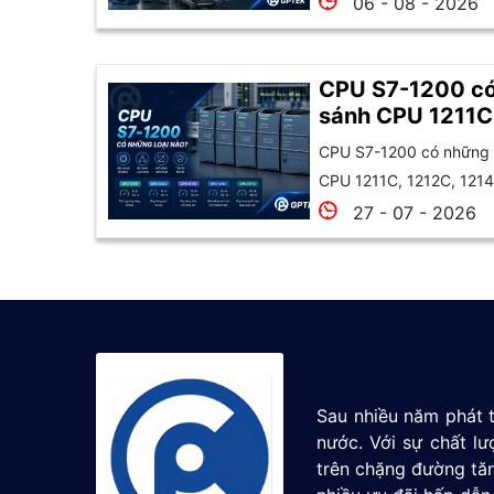
06 - 08 - 2026
CPU S7-1200 có
sánh CPU 1211C
1215C và 1217C
CPU S7-1200 có những l
CPU 1211C, 1212C, 1214
27 - 07 - 2026
Sau nhiều năm phát t
nước. Với sự chất l
trên chặng đường tăn