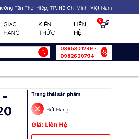
ường Tân Thới Hiệp, TP. Hồ Chí Minh, Việt Nam
0
GIAO
KIẾN
LIÊN
HÀNG
THỨC
HỆ
0865301239 -
0982600794
 -
Trạng thái sản phẩm
20
Hết Hàng
Giá: Liên Hệ