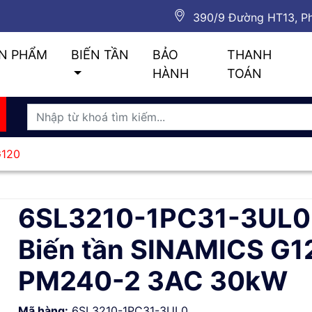
390/9 Đường HT13, Ph
N PHẨM
BIẾN TẦN
BẢO
THANH
HÀNH
TOÁN
G120
6SL3210-1PC31-3UL0
Biến tần SINAMICS G1
PM240-2 3AC 30kW
Mã hàng:
6SL3210-1PC31-3UL0