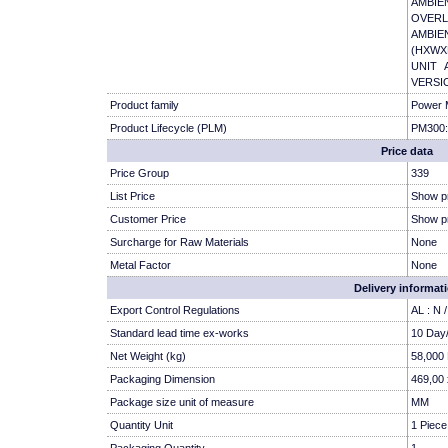
AMBIE
OVERL
AMBIEN
(HXWX
UNIT 
VERSIO
Product family
Power 
Product Lifecycle (PLM)
PM300:
Price data
Price Group
339
List Price
Show p
Customer Price
Show p
Surcharge for Raw Materials
None
Metal Factor
None
Delivery informat
Export Control Regulations
AL : N
Standard lead time ex-works
10 Day
Net Weight (kg)
58,000
Packaging Dimension
469,00 
Package size unit of measure
MM
Quantity Unit
1 Piece
Packaging Quantity
1