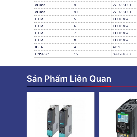
eClass
9
27-02-31-01
eClass
9.1
27-02-31-01
ETIM
5
EC001857
ETIM
6
EC001857
ETIM
7
EC001857
ETIM
8
EC001857
IDEA
4
4139
UNSPSC
15
39-12-10-07
Sản Phẩm Liên Quan