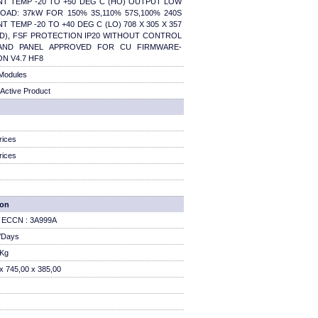
NT TEMP -20 TO +50 DEG C (HO) OUTPUT LOW
OAD: 37kW FOR 150% 3S,110% 57S,100% 240S
T TEMP -20 TO +40 DEG C (LO) 708 X 305 X 357
D), FSF PROTECTION IP20 WITHOUT CONTROL
AND PANEL APPROVED FOR CU FIRMWARE-
N V4.7 HF8
Modules
Active Product
rices
rices
ion
 / ECCN : 3A999A
/Days
 Kg
x 745,00 x 385,00