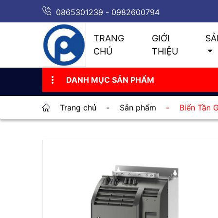
0865301239 - 0982600794
TRANG
GIỚI
SẢ
CHỦ
THIỆU
DANH MỤC SẢN PHẨM
Trang chủ
-
Sản phẩm
-
Biến Tần 