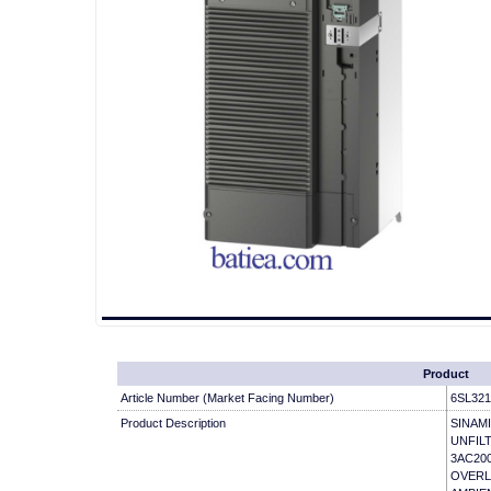
Product
Article Number (Market Facing Number)
6SL321
Product Description
SINA
UNFIL
3AC20
OVERL