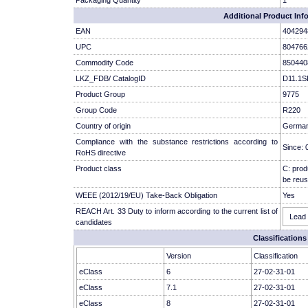
Additional Product Inf
EAN
404294
UPC
804766
Commodity Code
850440
LKZ_FDB/ CatalogID
D11.1S
Product Group
9775
Group Code
R220
Country of origin
Germa
Compliance with the substance restrictions according to
Since: 
RoHS directive
Product class
C: prod
be reus
WEEE (2012/19/EU) Take-Back Obligation
Yes
REACH Art. 33 Duty to inform according to the current list of
Lead 
candidates
Classifications
Version
Classification
eClass
6
27-02-31-01
eClass
7.1
27-02-31-01
eClass
8
27-02-31-01