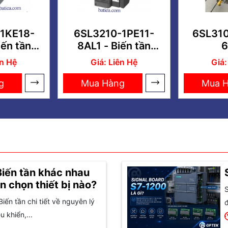
1KE18-
6SL3210-1PE11-
6SL31
iến tần
8AL1 - Biến tần
6
 4KW
SINAMICS G120
ên Hệ
Giá: Liên Hệ
Giá:
PM240-2 3AC
0.37kW
g
Mua Hàng
Mua 
Biến tần khác nhau
n chọn thiết bị nào?
S
Biến tần chi tiết về nguyên lý
đ
 khiển,...