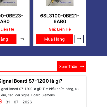
00-0BE23-
6SL3100-0BE21-
AB0
6AB0
 Liên Hệ
Giá: Liên Hệ
Hàng
Mua Hàng
Xem Thêm
Signal Board S7-1200 là gì?
ignal Board S7-1200 là gì? Tìm hiểu chức năng, ưu
iểm, các loại Signal Board Siemens...
31 - 07 - 2026