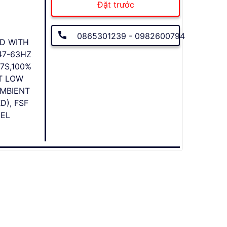
Đặt trước
0865301239 - 0982600794
D WITH
47-63HZ
7S,100%
T LOW
AMBIENT
D), FSF
NEL