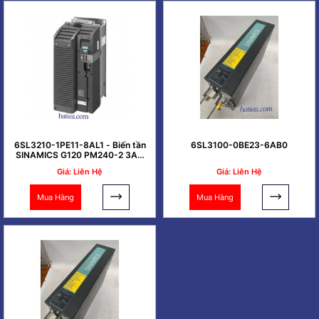
6SL3210-1PE11-8AL1 - Biến tần
6SL3100-0BE23-6AB0
SINAMICS G120 PM240-2 3AC
0.37kW
Giá: Liên Hệ
Giá: Liên Hệ
Mua Hàng
Mua Hàng