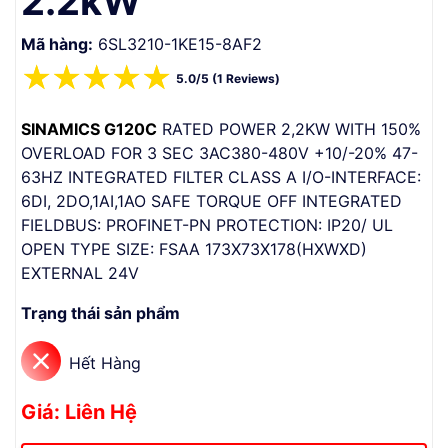
2.2kW
Mã hàng:
6SL3210-1KE15-8AF2
☆
☆
☆
☆
☆
5.0/5 (1 Reviews)
SINAMICS G120C
RATED POWER 2,2KW WITH 150%
OVERLOAD FOR 3 SEC 3AC380-480V +10/-20% 47-
63HZ INTEGRATED FILTER CLASS A I/O-INTERFACE:
6DI, 2DO,1AI,1AO SAFE TORQUE OFF INTEGRATED
FIELDBUS: PROFINET-PN PROTECTION: IP20/ UL
OPEN TYPE SIZE: FSAA 173X73X178(HXWXD)
EXTERNAL 24V
Trạng thái sản phẩm
Hết Hàng
Giá: Liên Hệ