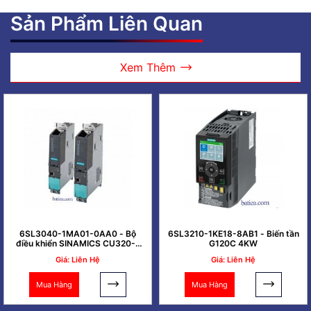
Sản Phẩm Liên Quan
Xem Thêm
6SL3040-1MA01-0AA0 - Bộ
6SL3210-1KE18-8AB1 - Biến tần
điều khiển SINAMICS CU320-2
G120C 4KW
PN
Giá: Liên Hệ
Giá: Liên Hệ
Mua Hàng
Mua Hàng