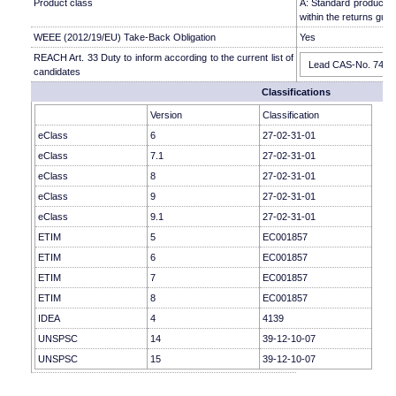
Product class
A: Standard product w
within the returns guid
WEEE (2012/19/EU) Take-Back Obligation
Yes
REACH Art. 33 Duty to inform according to the current list of
Lead CAS-No. 7439-9
candidates
Classifications
Version
Classification
eClass
6
27-02-31-01
eClass
7.1
27-02-31-01
eClass
8
27-02-31-01
eClass
9
27-02-31-01
eClass
9.1
27-02-31-01
ETIM
5
EC001857
ETIM
6
EC001857
ETIM
7
EC001857
ETIM
8
EC001857
IDEA
4
4139
UNSPSC
14
39-12-10-07
UNSPSC
15
39-12-10-07