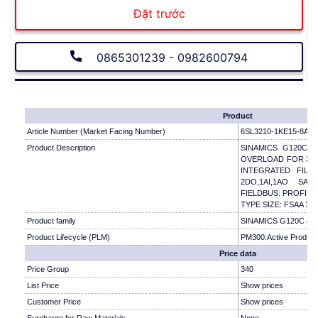
Đặt trước
0865301239 - 0982600794
Product
Article Number (Market Facing Number)
6SL3210-1KE15-8AF2
Product Description
SINAMICS G120C 
OVERLOAD FOR 3 SE
INTEGRATED FILTE
2DO,1AI,1AO SA
FIELDBUS: PROFINE
TYPE SIZE: FSAA 1
Product family
SINAMICS G120C com
Product Lifecycle (PLM)
PM300:Active Product
Price data
Price Group
340
List Price
Show prices
Customer Price
Show prices