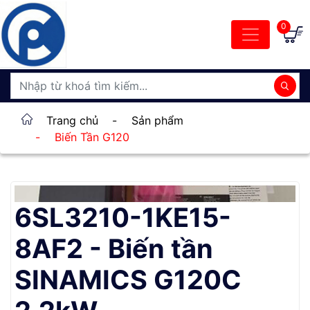
0
Trang chủ
-
Sản phẩm
-
Biến Tần G120
6SL3210-1KE15-
8AF2 - Biến tần
SINAMICS G120C