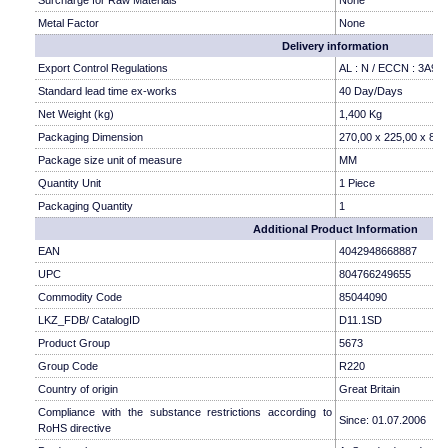
Surcharge for Raw Materials
None
Metal Factor
None
Delivery information
Export Control Regulations
AL : N / ECCN : 3A99
Standard lead time ex-works
40 Day/Days
Net Weight (kg)
1,400 Kg
Packaging Dimension
270,00 x 225,00 x 85,
Package size unit of measure
MM
Quantity Unit
1 Piece
Packaging Quantity
1
Additional Product Information
EAN
4042948668887
UPC
804766249655
Commodity Code
85044090
LKZ_FDB/ CatalogID
D11.1SD
Product Group
5673
Group Code
R220
Country of origin
Great Britain
Compliance with the substance restrictions according to
Since: 01.07.2006
RoHS directive