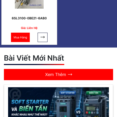
6SL3100-0BE21-6AB0
Giá: Liên Hệ
Mua Hàng
Bài Viết Mới Nhất
Xem Thêm