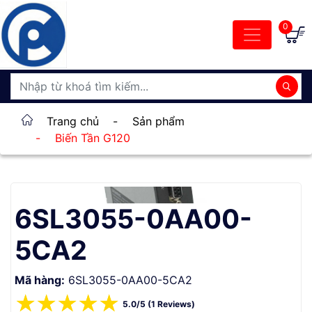
0
Trang chủ
-
Sản phẩm
-
Biến Tần G120
6SL3055-0AA00-
5CA2
Mã hàng:
6SL3055-0AA00-5CA2
☆
☆
☆
☆
☆
5.0/5 (1 Reviews)