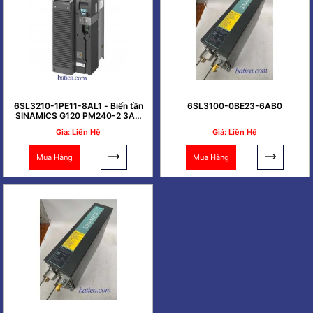
6SL3210-1PE11-8AL1 - Biến tần
6SL3100-0BE23-6AB0
SINAMICS G120 PM240-2 3AC
0.37kW
Giá: Liên Hệ
Giá: Liên Hệ
Mua Hàng
Mua Hàng