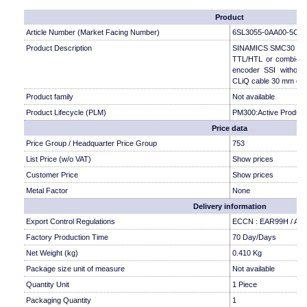
Product
Article Number (Market Facing Number)
6SL3055-0AA00-5CA
Product Description
SINAMICS SMC30 Sens
TTL/HTL or combi-enc
encoder SSI without 
CLiQ cable 30 mm over
Product family
Not available
Product Lifecycle (PLM)
PM300:Active Product
Price data
Price Group / Headquarter Price Group
753
List Price (w/o VAT)
Show prices
Customer Price
Show prices
Metal Factor
None
Delivery information
Export Control Regulations
ECCN : EAR99H / AL 
Factory Production Time
70 Day/Days
Net Weight (kg)
0.410 Kg
Package size unit of measure
Not available
Quantity Unit
1 Piece
Packaging Quantity
1