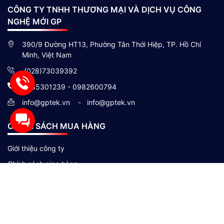
CÔNG TY TNHH THƯƠNG MẠI VÀ DỊCH VỤ CÔNG
NGHỆ MỚI GP
390/9 Đường HT13, Phường Tân Thới Hiệp, TP. Hồ Chí
Minh, Việt Nam
(028)73039392
0865301239 - 0982600794
info@gptek.vn
-
info@gptek.vn
CHÍNH SÁCH MUA HÀNG
Giới thiệu công ty
Chính sách giao hàng
Chính sách đổi trả và bảo hành
Hình thức thanh toán
Chính sách bảo mật thông tin khách hàng