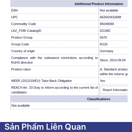
Additional Product Information
EAN
Not available
UPC
662643432688
Commodity Code
85049090
LKZ_FDB/ CatalogID
D21MC
Product Group
5675
Group Code
R220
Country of origin
Germany
Compliance with the substance restrictions according to
Since: 2014.09.04
RoHS directive
Product class
A: Standard product w
within the returns guid
WEEE (2012/19/EU) Take-Back Obligation
Yes
REACH Art. 33 Duty to inform according to the current list of
Reach Information
candidates
Classifications
Not available
Sản Phẩm Liên Quan