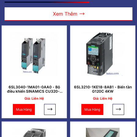
Xem Thêm
6SL3040-1MA01-0AA0 - Bộ
6SL3210-1KE18-8AB1 - Biến tần
điều khiển SINAMICS CU320-2
G120C 4KW
PN
Giá: Liên Hệ
Giá: Liên Hệ
Mua Hàng
Mua Hàng