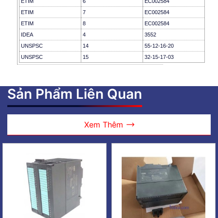
ETIM
6
EC002584
ETIM
7
EC002584
ETIM
8
EC002584
IDEA
4
3552
UNSPSC
14
55-12-16-20
UNSPSC
15
32-15-17-03
Sản Phẩm Liên Quan
Xem Thêm