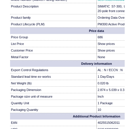
Product Description
SIMATIC S7-300, Label
20-pole front connector
Product family
Ordering Data Overvi
Product Lifecycle (PLM)
PM300:Active Product
Price data
Price Group
686
List Price
Show prices
Customer Price
Show prices
Metal Factor
None
Delivery information
Export Control Regulations
AL : N / ECCN : N
Standard lead time ex-works
1 Day/Days
Net Weight (lb)
0.020 lb
Packaging Dimension
2.874 x 5.039 x 0.315
Package size unit of measure
Inch
Quantity Unit
1 Package
Packaging Quantity
10
Additional Product Information
EAN
4025515062011