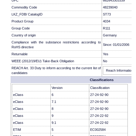
UPC
662643303339
Commodity Code
48239040
LKZ_FDB/ CatalogID
ST73
Product Group
4034
Group Code
R111
Country of origin
Germany
Compliance with the substance restrictions according to
Since: 01/01/2006
RoHS directive
Returnable
Yes
WEEE (2012/19/EU) Take-Back Obligation
No
REACH Art. 33 Duty to inform according to the current list of
Reach Information
candidates
Classifications
Version
Classification
eClass
6
27-24-92-90
eClass
7.1
27-24-92-90
eClass
8
27-24-92-90
eClass
9
27-24-22-92
eClass
9.1
27-24-22-92
ETIM
5
EC002584