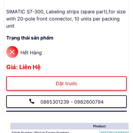
SIMATIC S7-300, Labeling strips (spare part),for size
with 20-pole front connector, 10 units per packing
unit
Trạng thái sản phẩm
Hết Hàng
Giá: Liên Hệ
Đặt trước
0865301239 - 0982600794
Product
Article Number (Market Facing Number)
6ES73922XX000AA0
|