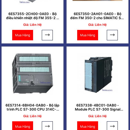
6ES7355-2CH00-0AE0 - Bộ
6ES7350-2AH01-0AE0 - Bộ
điều khiển nhiệt độ FM 355-2 C
đếm FM 350-2 cho SIMATIC S7-
SIMATIC S7-300
300
Giá: Liên Hệ
Giá: Liên Hệ
Mua Hàng
Mua Hàng
6ES7314-6BH04-0AB0 - Bộ lập
6ES7338-4BC01-0AB0 -
trình PLC S7-300 CPU 314C-2
Module PLC S7-300 Signal
PTP
Module for 3 SSI
Giá: Liên Hệ
Giá: Liên Hệ
Mua Hàng
Mua Hàng