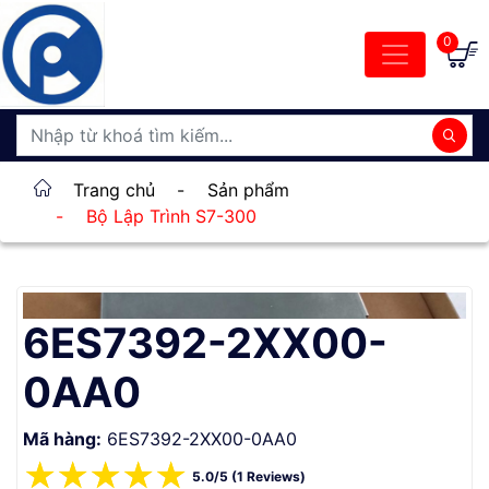
0
Trang chủ
-
Sản phẩm
-
Bộ Lập Trình S7-300
6ES7392-2XX00-
0AA0
Mã hàng:
6ES7392-2XX00-0AA0
☆
☆
☆
☆
☆
5.0/5 (1 Reviews)