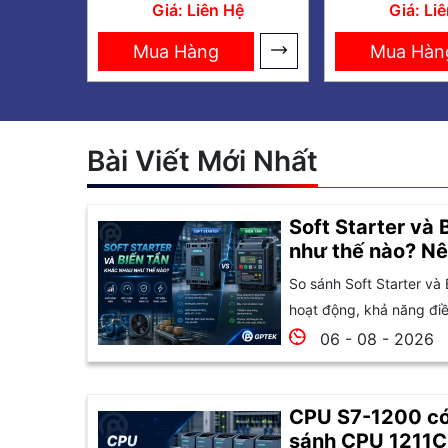
khiển nhiệt độ FM
350-2 cho
Giá: Liên Hệ
Giá: Li
355-2 C SIMATIC
S7-3
S7-300
Mua Hàng
Mua Hàn
Bài Viết Mới Nhất
Soft Starter và 
như thế nào? Nê
So sánh Soft Starter và 
hoạt động, khả năng điều
06 - 08 - 2026
CPU S7-1200 có
sánh CPU 1211C