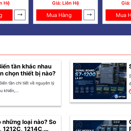
 SIMATIC
PLC S7-300 CPU
S7-30
ên Hệ
Giá: Liên Hệ
Giá:
00
314C-2 PTP
Module
g
Mua Hàng
Mua 
Biến tần khác nhau
n chọn thiết bị nào?
S
Biến tần chi tiết về nguyên lý
đ
 khiển,...
 những loại nào? So
, 1212C, 1214C,