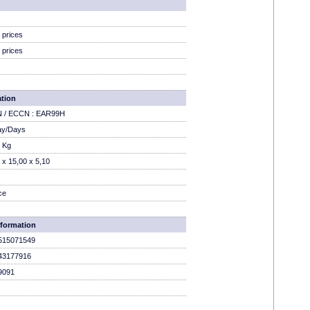
 prices
 prices
ation
 N / ECCN : EAR99H
ay/Days
 Kg
 x 15,00 x 5,10
ce
nformation
515071549
43177916
9091