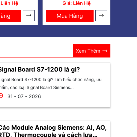
0 Signal
S7-300 CP 340
 Liên Hệ
Giá: Liên Hệ
 for 3 SSI
Hàng
Mua Hàng
Xem Thêm
Signal Board S7-1200 là gì?
ignal Board S7-1200 là gì? Tìm hiểu chức năng, ưu
iểm, các loại Signal Board Siemens...
31 - 07 - 2026
Các Module Analog Siemens: AI, AO,
RTD, Thermocouple và cách lựa