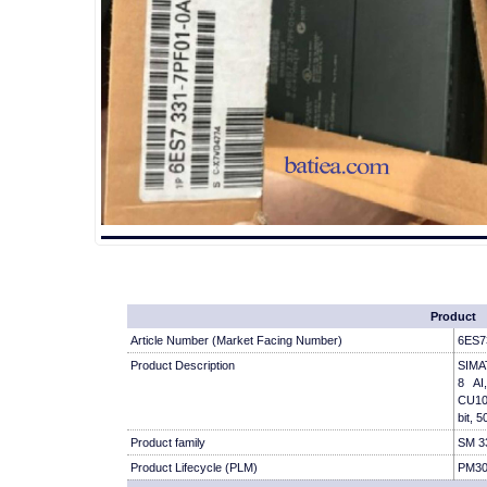
Product
Article Number (Market Facing Number)
6ES7
Product Description
SIMAT
8 AI
CU10,
bit, 
Product family
SM 33
Product Lifecycle (PLM)
PM300