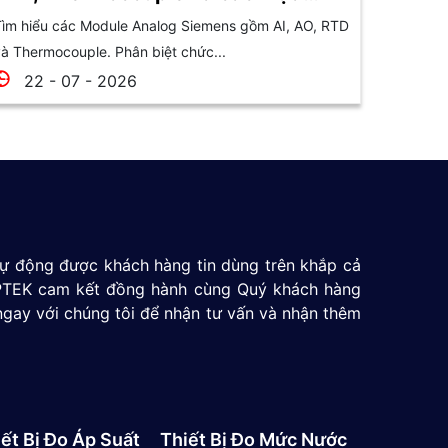
chọn
ìm hiểu các Module Analog Siemens gồm AI, AO, RTD
à Thermocouple. Phân biệt chức...
22 - 07 - 2026
 tự động được khách hàng tin dùng trên khắp cả
 GPTEK cam kết đồng hành cùng Quý khách hàng
ngay với chúng tôi để nhận tư vấn và nhận thêm
ết Bị Đo Áp Suất
Thiết Bị Đo Mức Nước