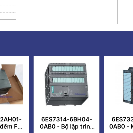
2AH01-
6ES7314-6BH04-
6ES73
 đếm FM
0AB0 - Bộ lập trình
0AB0 - 