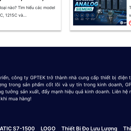
oại nào? Tìm hiểu các model
T
C, 1215C và...
v
riển, công ty GPTEK trở thành nhà cung cấp thiết bị điện
ượng trong sản phẩm cốt lõi và uy tín trong kinh doanh,
g tưởng sản xuất, đẩy mạnh hiệu quả kinh doanh. Liên hệ 
 khi mua hàng!
ATIC S7-1500
LOGO
Thiết Bị Đo Lưu Lượng
Thi