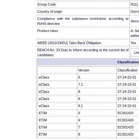
Group Code
R111
Country of origin
Germ
Compliance with the substance restrictions according to
Since
RoHS directive
Product class
A: St
withi
WEEE (2012/19/EU) Take-Back Obligation
Yes
REACH Art. 33 Duty to inform according to the current list of
Lea
candidates
Classificatio
Version
Classification
eClass
6
27-24-22-01
eClass
7.1
27-24-22-01
eClass
8
27-24-22-01
eClass
9
27-24-22-01
eClass
9.1
27-24-22-01
ETIM
5
EC001420
ETIM
6
EC001420
ETIM
7
EC001420
ETIM
8
EC001420