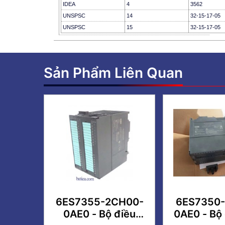
IDEA
4
3562
UNSPSC
14
32-15-17-05
UNSPSC
15
32-15-17-05
Sản Phẩm Liên Quan
6ES7355-2CH00-
6ES7350-
0AE0 - Bộ điều
0AE0 - Bộ