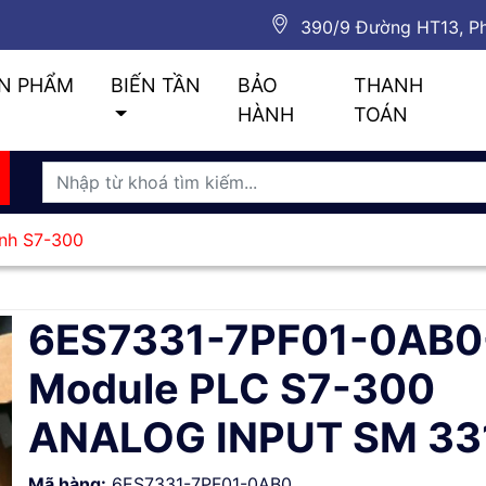
390/9 Đường HT13, Ph
N PHẨM
BIẾN TẦN
BẢO
THANH
HÀNH
TOÁN
ình S7-300
6ES7331-7PF01-0AB0
Module PLC S7-300
ANALOG INPUT SM 33
Mã hàng:
6ES7331-7PF01-0AB0