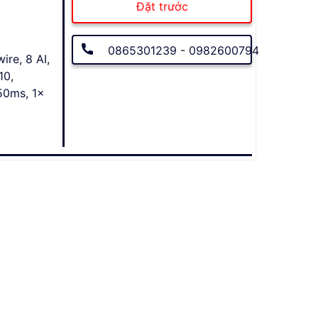
Đặt trước
0865301239 - 0982600794
ire, 8 AI,
10,
 50ms, 1x