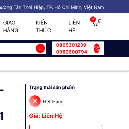
ường Tân Thới Hiệp, TP. Hồ Chí Minh, Việt Nam
0
GIAO
KIẾN
LIÊN
HÀNG
THỨC
HỆ
0865301239 -
0982600794
-
Trạng thái sản phẩm
Hết Hàng
1
Giá: Liên Hệ