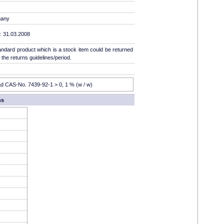
any
: 31.03.2008
andard product which is a stock item could be returned
n the returns guidelines/period.
d CAS-No. 7439-92-1 > 0, 1 % (w / w)
ns