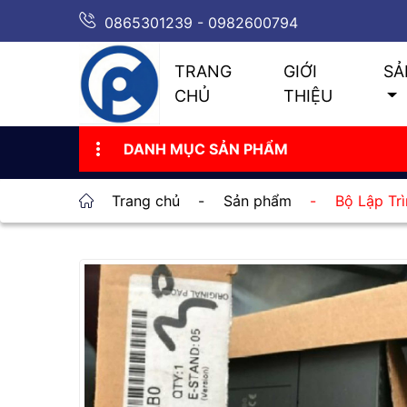
0865301239 - 0982600794
TRANG
GIỚI
SẢ
CHỦ
THIỆU
DANH MỤC SẢN PHẨM
Trang chủ
-
Sản phẩm
-
Bộ Lập Tr