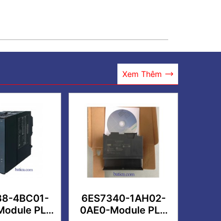
Xem Thêm
38-4BC01-
6ES7340-1AH02-
Module PLC
0AE0-Module PLC