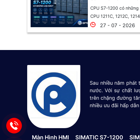
1215C và 1217C
CPU S7-1200 có những l
CPU 1211C, 1212C, 1214
27 - 07 - 2026
Sau nhiều năm phát t
nước. Với sự chất l
trên chặng đường tăn
nhiều ưu đãi hấp dẫn
Màn Hình HMI
SIMATIC S7-1200
SIM