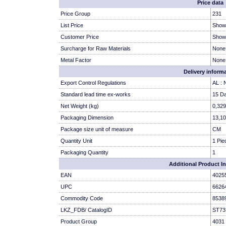
Price data
Price Group
231
List Price
Show
Customer Price
Show
Surcharge for Raw Materials
None
Metal Factor
None
Delivery inform
Export Control Regulations
AL :
Standard lead time ex-works
15 D
Net Weight (kg)
0,329
Packaging Dimension
13,10
Package size unit of measure
CM
Quantity Unit
1 Pie
Packaging Quantity
1
Additional Product I
EAN
4025
UPC
6626
Commodity Code
8538
LKZ_FDB/ CatalogID
ST73
Product Group
4031