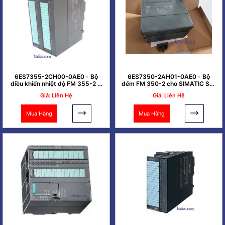
6ES7355-2CH00-0AE0 - Bộ
6ES7350-2AH01-0AE0 - Bộ
điều khiển nhiệt độ FM 355-2 C
đếm FM 350-2 cho SIMATIC S7-
SIMATIC S7-300
300
Giá: Liên Hệ
Giá: Liên Hệ
Mua Hàng
Mua Hàng