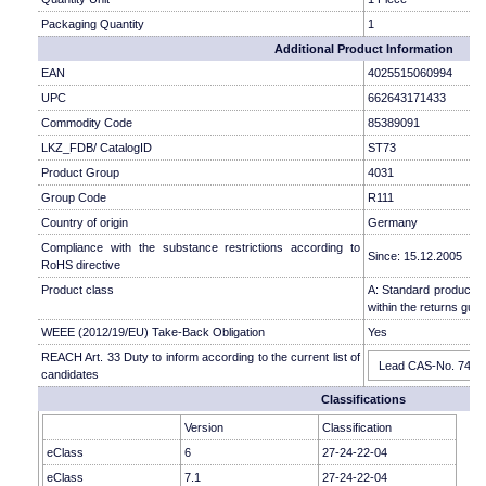
Packaging Quantity
1
Additional Product Information
EAN
4025515060994
UPC
662643171433
Commodity Code
85389091
LKZ_FDB/ CatalogID
ST73
Product Group
4031
Group Code
R111
Country of origin
Germany
Compliance with the substance restrictions according to
Since: 15.12.2005
RoHS directive
Product class
A: Standard product w
within the returns guid
WEEE (2012/19/EU) Take-Back Obligation
Yes
REACH Art. 33 Duty to inform according to the current list of
Lead CAS-No. 7439-9
candidates
Classifications
Version
Classification
eClass
6
27-24-22-04
eClass
7.1
27-24-22-04