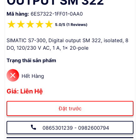
OUTPUT SM 322
Mã hàng:
6ES7322-1FF01-0AA0
☆
☆
☆
☆
☆
5.0/5 (1 Reviews)
SIMATIC S7-300, Digital output SM 322, isolated, 8
DO, 120/230 V AC, 1 A, 1x 20-pole
Trạng thái sản phẩm
Hết Hàng
Giá: Liên Hệ
Đặt trước
0865301239 - 0982600794