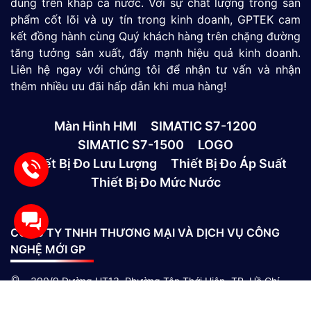
dùng trên khắp cả nước. Với sự chất lượng trong sản
phẩm cốt lõi và uy tín trong kinh doanh, GPTEK cam
kết đồng hành cùng Quý khách hàng trên chặng đường
tăng tưởng sản xuất, đẩy mạnh hiệu quả kinh doanh.
Liên hệ ngay với chúng tôi để nhận tư vấn và nhận
thêm nhiều ưu đãi hấp dẫn khi mua hàng!
Màn Hình HMI
SIMATIC S7-1200
SIMATIC S7-1500
LOGO
Thiết Bị Đo Lưu Lượng
Thiết Bị Đo Áp Suất
Thiết Bị Đo Mức Nước
CÔNG TY TNHH THƯƠNG MẠI VÀ DỊCH VỤ CÔNG
NGHỆ MỚI GP
390/9 Đường HT13, Phường Tân Thới Hiệp, TP. Hồ Chí
Minh, Việt Nam