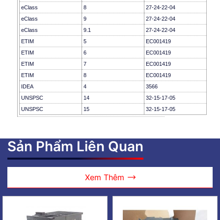
eClass
8
27-24-22-04
eClass
9
27-24-22-04
eClass
9.1
27-24-22-04
ETIM
5
EC001419
ETIM
6
EC001419
ETIM
7
EC001419
ETIM
8
EC001419
IDEA
4
3566
UNSPSC
14
32-15-17-05
UNSPSC
15
32-15-17-05
Sản Phẩm Liên Quan
Xem Thêm