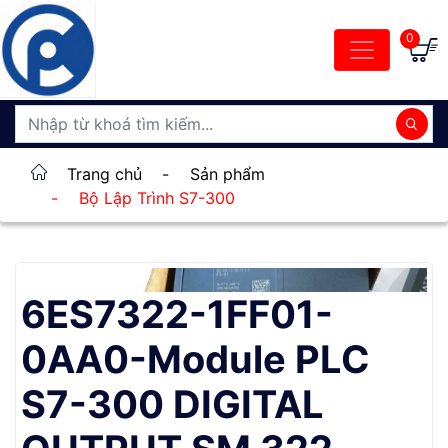
0
Trang chủ
-
Sản phẩm
-
Bộ Lập Trình S7-300
6ES7322-1FF01-
0AA0-Module PLC
S7-300 DIGITAL