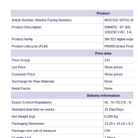
Product
Article Number (Market Facing Number)
6ES7322-1FF01-0AA
Product Description
SIMATIC S7-300, Digi
120/230 V AC, 1 A, 1x
Product family
SM 322 digital output
Product Lifecycle (PLM)
PM300:Active Product
Price data
Price Group
231
List Price
Show prices
Customer Price
Show prices
Surcharge for Raw Materials
None
Metal Factor
None
Delivery information
Export Control Regulations
AL : N / ECCN : N
Standard lead time ex-works
15 Day/Days
Net Weight (kg)
0,294 Kg
Packaging Dimension
13,20 x 15,10 x 5,10
Package size unit of measure
CM
Quantity Unit
1 Piece