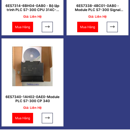
6ES7314-6BH04-0AB0 - Bộ lập
6ES7338-4BC01-0AB0 -
trình PLC S7-300 CPU 314C-2
Module PLC S7-300 Signal
PTP
Module for 3 SSI
Giá: Liên Hệ
Giá: Liên Hệ
Mua Hàng
Mua Hàng
6ES7340-1AH02-0AE0-Module
PLC S7-300 CP 340
Giá: Liên Hệ
Mua Hàng