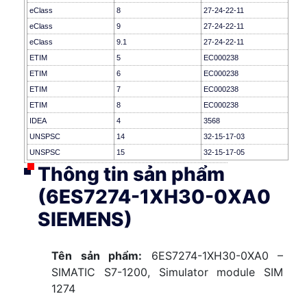
eClass
8
27-24-22-11
eClass
9
27-24-22-11
eClass
9.1
27-24-22-11
ETIM
5
EC000238
ETIM
6
EC000238
ETIM
7
EC000238
ETIM
8
EC000238
IDEA
4
3568
UNSPSC
14
32-15-17-03
UNSPSC
15
32-15-17-05
Thông tin sản phẩm
(6ES7274-1XH30-0XA0
SIEMENS)
Tên sản phẩm:
6ES7274-1XH30-0XA0 –
SIMATIC S7-1200, Simulator module SIM
1274