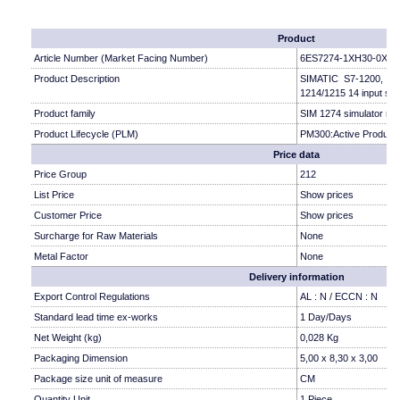
Product
Article Number (Market Facing Number)
6ES7274-1XH30-0XA0
Product Description
SIMATIC S7-1200, Si
1214/1215 14 input sw
Product family
SIM 1274 simulator mo
Product Lifecycle (PLM)
PM300:Active Product
Price data
Price Group
212
List Price
Show prices
Customer Price
Show prices
Surcharge for Raw Materials
None
Metal Factor
None
Delivery information
Export Control Regulations
AL : N / ECCN : N
Standard lead time ex-works
1 Day/Days
Net Weight (kg)
0,028 Kg
Packaging Dimension
5,00 x 8,30 x 3,00
Package size unit of measure
CM
Quantity Unit
1 Piece