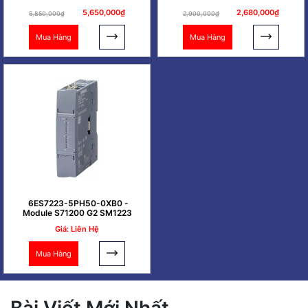
DC/DC/DC
5,650,000₫
2,680,000₫
5,850,000₫
2,900,000₫
Mua Hàng
Mua Hàng
6ES7223-5PH50-0XB0 -
Module S71200 G2 SM1223
Giá: Liên Hệ
Mua Hàng
Bài Viết Mới Nhất