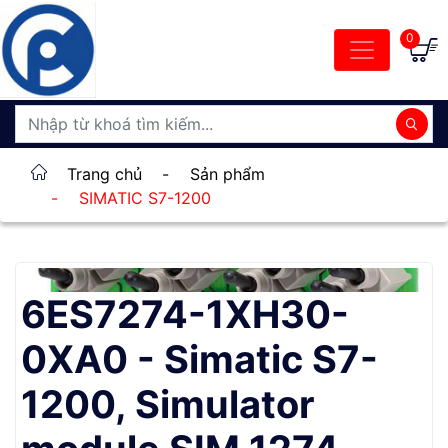
0
Trang chủ
-
Sản phẩm
-
SIMATIC S7-1200
6ES7274-1XH30-
0XA0 - Simatic S7-
1200, Simulator