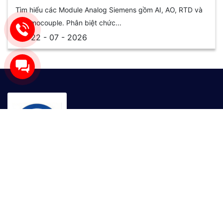
Tìm hiểu các Module Analog Siemens gồm AI, AO, RTD và
Thermocouple. Phân biệt chức...
22 - 07 - 2026
Sau nhiều năm phát triển, công ty GPTEK trở thành nhà
cung cấp thiết bị điện tự động được khách hàng tin
dùng trên khắp cả nước. Với sự chất lượng trong sản
phẩm cốt lõi và uy tín trong kinh doanh, GPTEK cam