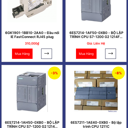
6GK1901-1BB10-2AA0 – Đầu nối
6ES7214-1AF50-0XB0 - BỘ LẬP
IE FastConnect RJ45 plug
TRÌNH CPU S7-1200 G2 1214FC
DC/DC/DC
310,000₫
Giá: Liên Hệ
Mua Hàng
Mua Hàng
-3%
-8%
6ES7214-1AH50-0XB0 - BỘ LẬP
6ES7211-1AE40-0XB0 - Bộ lập
TRÌNH CPU S7-1200 G2 1214C
trình CPU 1211C