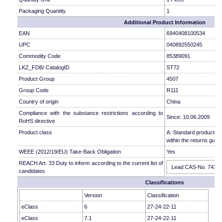
Packaging Quantity
1
Additional Product Information
EAN
6940408100534
UPC
040892550245
Commodity Code
85389091
LKZ_FDB/ CatalogID
ST72
Product Group
4507
Group Code
R111
Country of origin
China
Compliance with the substance restrictions according to
Since: 10.06.2009
RoHS directive
Product class
A: Standard product wh
within the returns guide
WEEE (2012/19/EU) Take-Back Obligation
Yes
REACH Art. 33 Duty to inform according to the current list of
Lead CAS-No. 7439-9
candidates
Classifications
Version
Classification
eClass
6
27-24-22-11
eClass
7.1
27-24-22-11