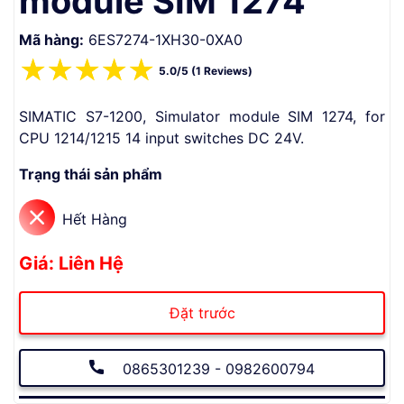
module SIM 1274
Mã hàng:
6ES7274-1XH30-0XA0
☆
☆
☆
☆
☆
5.0/5 (1 Reviews)
SIMATIC S7-1200, Simulator module SIM 1274, for
CPU 1214/1215 14 input switches DC 24V.
Trạng thái sản phẩm
Hết Hàng
Giá: Liên Hệ
Đặt trước
0865301239 - 0982600794