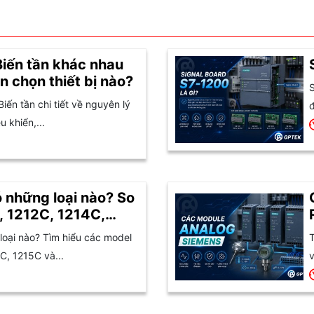
Biến tần khác nhau
n chọn thiết bị nào?
S
Biến tần chi tiết về nguyên lý
đ
 khiển,...
 những loại nào? So
, 1212C, 1214C,
oại nào? Tìm hiểu các model
T
C, 1215C và...
v