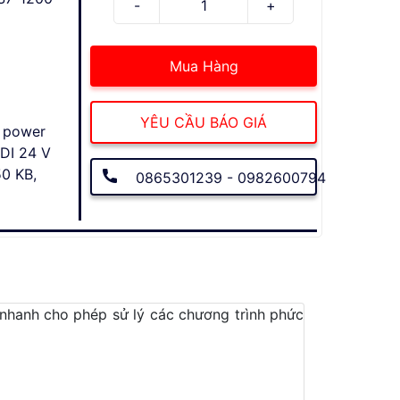
Mua Hàng
YÊU CẦU BÁO GIÁ
 power
 DI 24 V
50 KB,
0865301239 - 0982600794
ý nhanh cho phép sử lý các chương trình phức