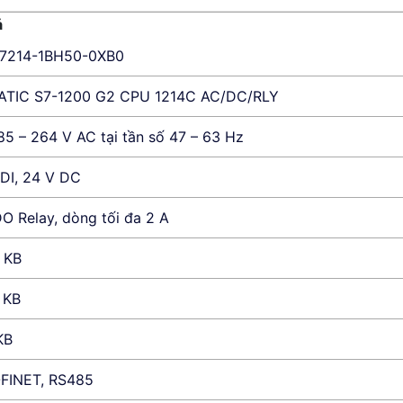
ả
7214-1BH50-0XB0
ATIC S7-1200 G2 CPU 1214C AC/DC/RLY
85 – 264 V AC tại tần số 47 – 63 Hz
 DI, 24 V DC
DO Relay, dòng tối đa 2 A
 KB
 KB
KB
FINET, RS485