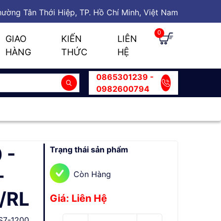
ường Tân Thới Hiệp, TP. Hồ Chí Minh, Việt Nam
0
GIAO
KIẾN
LIÊN
HÀNG
THỨC
HỆ
0865301239 -
0982600794
 -
Trạng thái sản phẩm
-
Còn Hàng
/RL
Giá: Liên Hệ
S7-1200