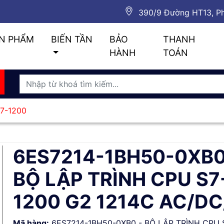
390/9 Đường HT13, Ph
N PHẨM
BIẾN TẦN
BẢO
THANH
HÀNH
TOÁN
S7-1200
6ES7214-1BH50-0XB0
BỘ LẬP TRÌNH CPU S7
1200 G2 1214C AC/DC
Mã hàng:
6ES7214-1BH50-0XB0 - BỘ LẬP TRÌNH CPU 