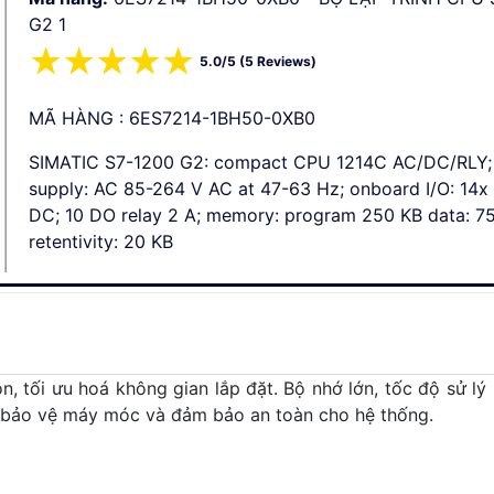
G2 1
☆
☆
☆
☆
☆
5.0/5 (5 Reviews)
MÃ HÀNG : 6ES7214-1BH50-0XB0
SIMATIC S7-1200 G2: compact CPU 1214C AC/DC/RLY;
supply: AC 85-264 V AC at 47-63 Hz; onboard I/O: 14x
DC; 10 DO relay 2 A; memory: program 250 KB data: 7
retentivity: 20 KB
n, tối ưu hoá không gian lắp đặt. Bộ nhớ lớn, tốc độ sử l
 bảo vệ máy móc và đảm bảo an toàn cho hệ thống.