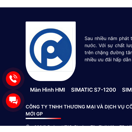
Sau nhiều năm phát t
nước. Với sự chất l
trên chặng đường tăn
nhiều ưu đãi hấp dẫn
Màn Hình HMI
SIMATIC S7-1200
SIM
CÔNG TY TNHH THƯƠNG MẠI VÀ DỊCH VỤ C
MỚI GP
390/9 Đường HT13, Phường Tân Thới Hiệp, TP. Hồ 