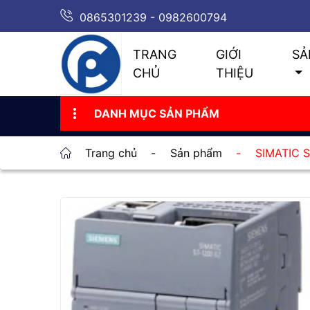
0865301239 - 0982600794
TRANG
GIỚI
SẢ
CHỦ
THIỆU
DANH MỤC SẢN PHẨM
Trang chủ
-
Sản phẩm
-
SIMATIC 