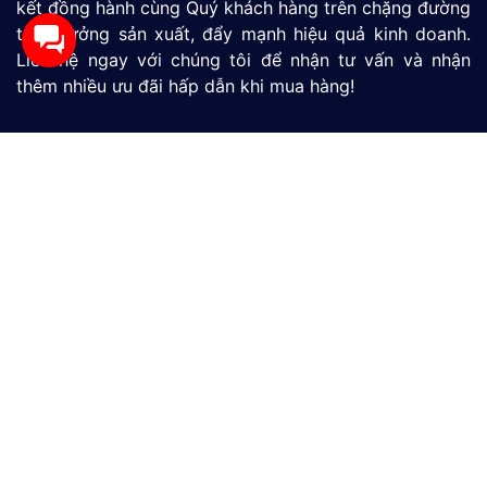
kết đồng hành cùng Quý khách hàng trên chặng đường
tăng tưởng sản xuất, đẩy mạnh hiệu quả kinh doanh.
Liên hệ ngay với chúng tôi để nhận tư vấn và nhận
thêm nhiều ưu đãi hấp dẫn khi mua hàng!
Màn Hình HMI
SIMATIC S7-1200
SIMATIC S7-1500
LOGO
Thiết Bị Đo Lưu Lượng
Thiết Bị Đo Áp Suất
Thiết Bị Đo Mức Nước
CÔNG TY TNHH THƯƠNG MẠI VÀ DỊCH VỤ CÔNG
NGHỆ MỚI GP
390/9 Đường HT13, Phường Tân Thới Hiệp, TP. Hồ Chí
Minh, Việt Nam
(028)73039392
0865301239 - 0982600794