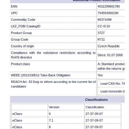
Additional Product Information
EAN
4011209691780
UPC
754554956190
Commodity Code
85371098
LKZ_FDB/ CatalogID
CC-IC10
Product Group
3727
Group Code
R711
Country of origin
Czech Republic
Compliance with the substance restrictions according to
Since: 01.07.2006
RoHS directive
Product class
A: Standard product w
within the returns guid
WEEE (2012/19/EU) Take-Back Obligation
Yes
REACH Art. 33 Duty to inform according to the current list of
Lead CAS-No. 7439-9
candidates
Lead monoxide (lead
Classifications
Version
Classification
eClass
6
27-37-09-07
eClass
7.1
27-37-09-07
eClass
8
27-37-09-07