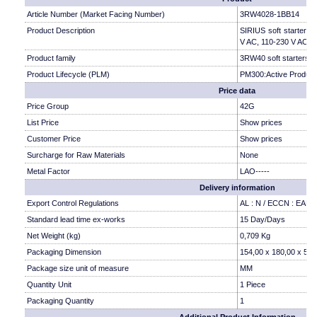
Article Number (Market Facing Number)
3RW4028-1BB14
Product Description
SIRIUS soft starter S
V AC, 110-230 V AC/D
Product family
3RW40 soft starters
Product Lifecycle (PLM)
PM300:Active Product
Price data
Price Group
42G
List Price
Show prices
Customer Price
Show prices
Surcharge for Raw Materials
None
Metal Factor
LAO-----
Delivery information
Export Control Regulations
AL : N / ECCN : EAR9
Standard lead time ex-works
15 Day/Days
Net Weight (kg)
0,709 Kg
Packaging Dimension
154,00 x 180,00 x 58,
Package size unit of measure
MM
Quantity Unit
1 Piece
Packaging Quantity
1