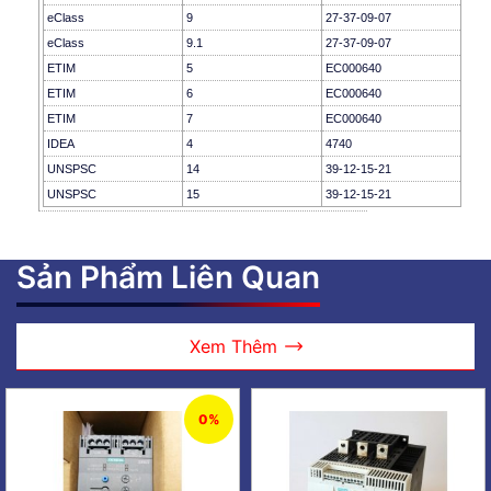
eClass
9
27-37-09-07
eClass
9.1
27-37-09-07
ETIM
5
EC000640
ETIM
6
EC000640
ETIM
7
EC000640
IDEA
4
4740
UNSPSC
14
39-12-15-21
UNSPSC
15
39-12-15-21
Sản Phẩm Liên Quan
Xem Thêm
0%