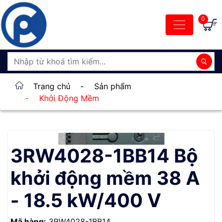
0
Trang chủ
-
Sản phẩm
-
Khởi Động Mềm
3RW4028-1BB14 Bộ
khởi động mềm 38 A
- 18.5 kW/400 V
Mã hàng:
3RW4028-1BB14