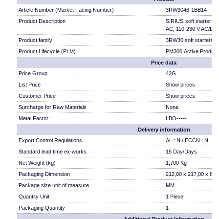
Article Number (Market Facing Number)
3RW3046-1BB14
Product Description
SIRIUS soft starter S
AC, 110-230 V AC/DC 
Product family
3RW30 soft starters
Product Lifecycle (PLM)
PM300:Active Product
Price data
Price Group
42G
List Price
Show prices
Customer Price
Show prices
Surcharge for Raw Materials
None
Metal Factor
LBO-----
Delivery information
Export Control Regulations
AL : N / ECCN : N
Standard lead time ex-works
15 Day/Days
Net Weight (kg)
1,700 Kg
Packaging Dimension
212,00 x 217,00 x 88,
Package size unit of measure
MM
Quantity Unit
1 Piece
Packaging Quantity
1