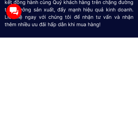
kết đồng hành cùng Quý khách hàng trên chặng đường
tăng tưởng sản xuất, đẩy mạnh hiệu quả kinh doanh.
Liên hệ ngay với chúng tôi để nhận tư vấn và nhận
thêm nhiều ưu đãi hấp dẫn khi mua hàng!
Màn Hình HMI
SIMATIC S7-1200
SIMATIC S7-1500
LOGO
Thiết Bị Đo Lưu Lượng
Thiết Bị Đo Áp Suất
Thiết Bị Đo Mức Nước
CÔNG TY TNHH THƯƠNG MẠI VÀ DỊCH VỤ CÔNG
NGHỆ MỚI GP
390/9 Đường HT13, Phường Tân Thới Hiệp, TP. Hồ Chí
Minh, Việt Nam
(028)73039392
0865301239 - 0982600794