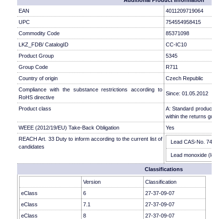
Additional Product Information
EAN
4011209719064
UPC
754554958415
Commodity Code
85371098
LKZ_FDB/ CatalogID
CC-IC10
Product Group
5345
Group Code
R711
Country of origin
Czech Republic
Compliance with the substance restrictions according to
Since: 01.05.2012
RoHS directive
Product class
A: Standard product w
within the returns guid
WEEE (2012/19/EU) Take-Back Obligation
Yes
REACH Art. 33 Duty to inform according to the current list of
Lead CAS-No. 7439-9
candidates
Lead monoxide (lead
Classifications
Version
Classification
eClass
6
27-37-09-07
eClass
7.1
27-37-09-07
eClass
8
27-37-09-07