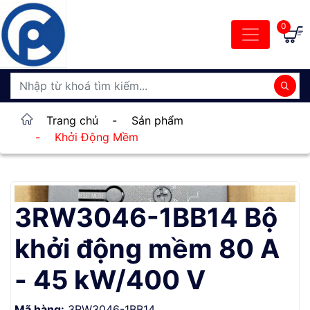
0
Trang chủ
-
Sản phẩm
-
Khởi Động Mềm
3RW3046-1BB14 Bộ
khởi động mềm 80 A
- 45 kW/400 V
Mã hàng:
3RW3046-1BB14