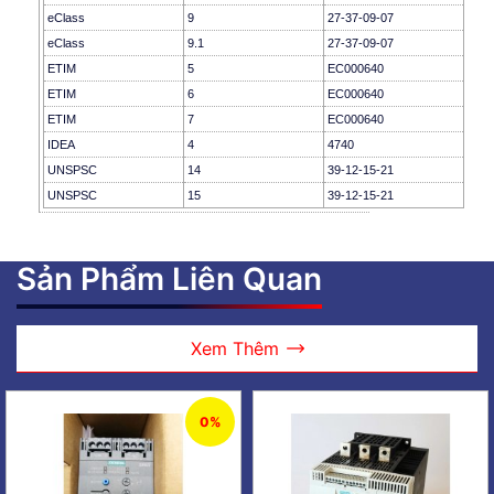
eClass
9
27-37-09-07
eClass
9.1
27-37-09-07
ETIM
5
EC000640
ETIM
6
EC000640
ETIM
7
EC000640
IDEA
4
4740
UNSPSC
14
39-12-15-21
UNSPSC
15
39-12-15-21
Sản Phẩm Liên Quan
Xem Thêm
0%