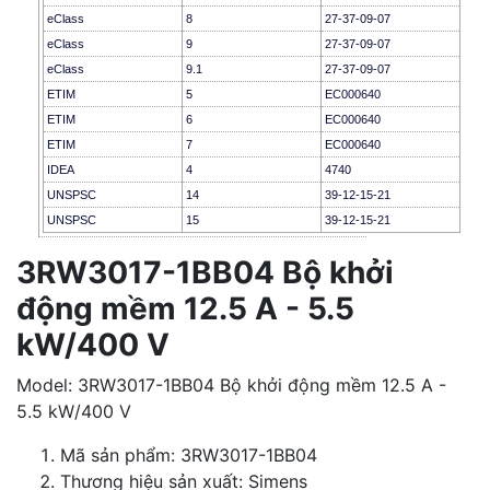
eClass
8
27-37-09-07
eClass
9
27-37-09-07
eClass
9.1
27-37-09-07
ETIM
5
EC000640
ETIM
6
EC000640
ETIM
7
EC000640
IDEA
4
4740
UNSPSC
14
39-12-15-21
UNSPSC
15
39-12-15-21
3RW3017-1BB04 Bộ khởi
động mềm 12.5 A - 5.5
kW/400 V
Model: 3RW3017-1BB04 Bộ khởi động mềm 12.5 A -
5.5 kW/400 V
Mã sản phẩm: 3RW3017-1BB04
Thương hiệu sản xuất: Simens