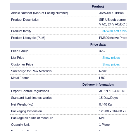
Product
Article Number (Market Facing Number)
3RW3017-1BB04
Product Description
SIRIUS soft starter S
V AC, 24 V AC/DC Scr
Product family
3RW30 soft starters
Product Lifecycle (PLM)
PM300:Active Product
Price data
Price Group
42G
List Price
Show prices
Customer Price
Show prices
Surcharge for Raw Materials
None
Metal Factor
LBO-----
Delivery information
Export Control Regulations
AL : N / ECCN : N
Standard lead time ex-works
15 Day/Days
Net Weight (kg)
0,440 Kg
Packaging Dimension
126,00 x 164,00 x 60,
Package size unit of measure
MM
Quantity Unit
1 Piece