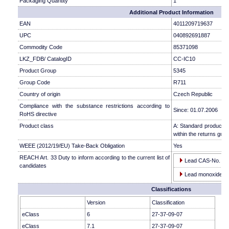
Packaging Quantity
1
Additional Product Information
EAN
4011209719637
UPC
040892691887
Commodity Code
85371098
LKZ_FDB/ CatalogID
CC-IC10
Product Group
5345
Group Code
R711
Country of origin
Czech Republic
Compliance with the substance restrictions according to
Since: 01.07.2006
RoHS directive
Product class
A: Standard product w
within the returns guid
WEEE (2012/19/EU) Take-Back Obligation
Yes
REACH Art. 33 Duty to inform according to the current list of
Lead CAS-No. 743
candidates
Lead monoxide (le
Classifications
Version
Classification
eClass
6
27-37-09-07
eClass
7.1
27-37-09-07