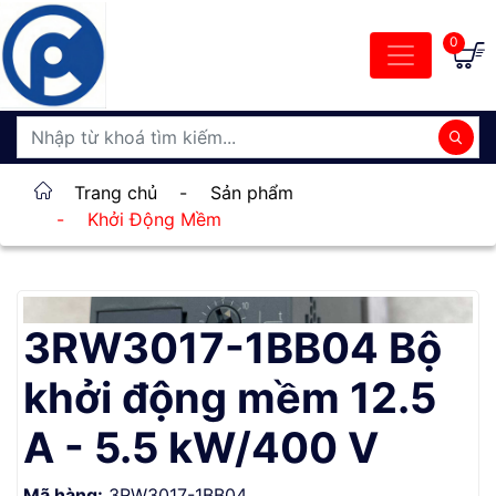
0
Trang chủ
-
Sản phẩm
-
Khởi Động Mềm
3RW3017-1BB04 Bộ
khởi động mềm 12.5
A - 5.5 kW/400 V
Mã hàng:
3RW3017-1BB04