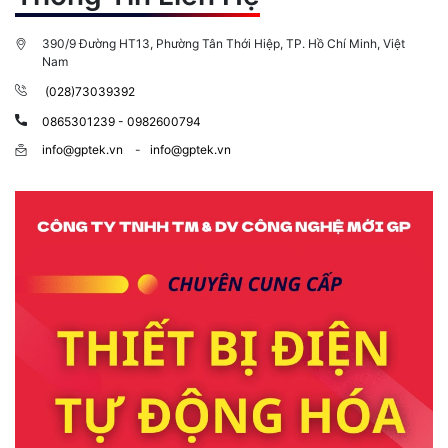
390/9 Đường HT13, Phường Tân Thới Hiệp, TP. Hồ Chí Minh, Việt
Nam
(028)73039392
0865301239 - 0982600794
info@gptek.vn
-
info@gptek.vn