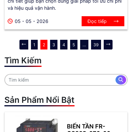
chi tiết giúp bạn chọn đúng giải pháp tối ưu chi phí
và hiệu quả vận hành.
05 - 05 - 2026
Đọc tiếp
1
2
3
4
5
...
39
Tìm Kiếm
Sản Phẩm Nổi Bật
BIẾN TẦN FR-